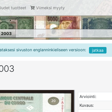
udet tuotteet
Viimeksi myyty
, 2003
ataksesi sivuston englanninkieliseen versioon:
jatkaa
2003
Arviointi:
Kuvaus: