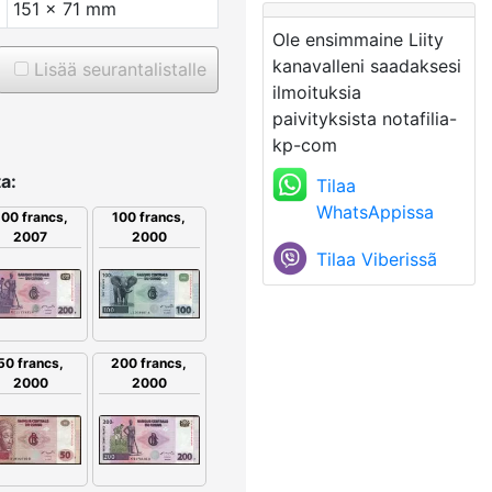
151 x 71 mm
Ole ensimmaine Liity
kanavalleni saadaksesi
Lisää seurantalistalle
ilmoituksia
paivityksista notafilia-
kp-com
a:
Tilaa
WhatsAppissa
00 francs,
100 francs,
2007
2000
Tilaa Viberissã
200 francs,
50 francs,
2000
2000