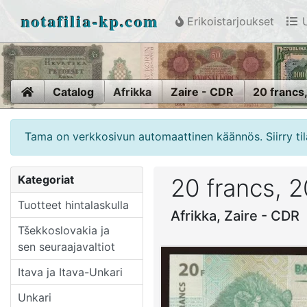
notafilia-kp.com
Erikoistarjoukset
U
Home
Catalog
Afrikka
Zaire - CDR
20 francs
Tama on verkkosivun automaattinen käännös. Siirry til
Kategoriat
20 francs, 
Tuotteet hintalaskulla
Afrikka, Zaire - CDR
Tšekkoslovakia ja
sen seuraajavaltiot
Itava ja Itava-Unkari
Unkari