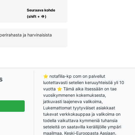
Seuraava kohde
⇒
(shift +
)
erirahasta ja harvinaisista
⭐ notafilia-kp com on palvellut
s
luotettavasti setelien keruuyhteisöä yli 10
vuotta ⭐ Tämä aika itsessään on tae
vuosikymmenen kokemuksesta,
jatkuvasti laajeneva valikoima,
Lukemattomat tyytyväiset asiakkaat
tukevat verkkokauppaa ja valikoima on
todella vaikuttava kymmeniä tuhansia
seteleitä on saatavilla keräilijöille ympäri
maailmaa, Keski-Euroopasta Aasiaan,