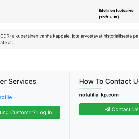
Edellinen tuotearve
⇐)
(shift +
 CDR) alkuperäinen vanha kappale, jota arvostavat historiallisesta pap
atikot.
er Services
How To Contact U
notafilia-kp.com
rofile
Contact Us
ting Customer? Log In