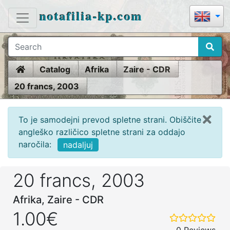
notafilia-kp.com
Home
Catalog
Afrika
Zaire - CDR
20 francs, 2003
To je samodejni prevod spletne strani. Obiščite
angleško različico spletne strani za oddajo
naročila:
nadaljuj
20 francs, 2003
Afrika, Zaire - CDR
1.00€