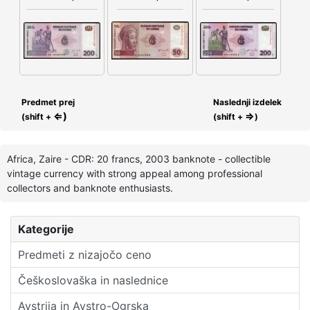
Predmet prej
Naslednji izdelek
⇐)
⇒
(shift +
(shift +
)
Africa, Zaire - CDR: 20 francs, 2003 banknote - collectible
vintage currency with strong appeal among professional
collectors and banknote enthusiasts.
Kategorije
Predmeti z nizajočo ceno
Češkoslovaška in naslednice
Avstrija in Avstro-Ogrska