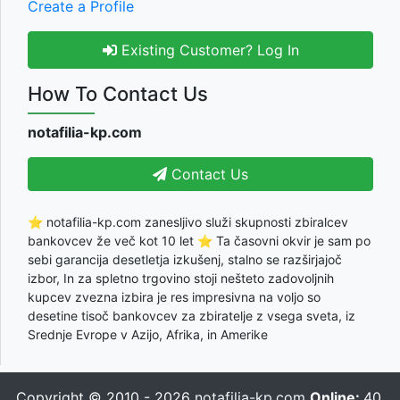
Create a Profile
Existing Customer? Log In
How To Contact Us
notafilia-kp.com
Contact Us
⭐ notafilia-kp.com zanesljivo služi skupnosti zbiralcev
bankovcev že več kot 10 let ⭐ Ta časovni okvir je sam po
sebi garancija desetletja izkušenj, stalno se razširjajoč
izbor, In za spletno trgovino stoji nešteto zadovoljnih
kupcev zvezna izbira je res impresivna na voljo so
desetine tisoč bankovcev za zbiratelje z vsega sveta, iz
Srednje Evrope v Azijo, Afrika, in Amerike
Copyright © 2010 - 2026
notafilia-kp.com
Online:
40,