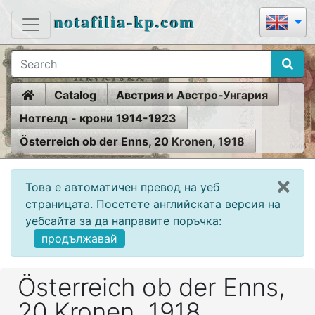
notafilia-kp.com
Home
Catalog
Австрия и Австро-Унгария
Нотгелд - крони 1914-1923
Österreich ob der Enns, 20 Kronen, 1918
Това е автоматичен превод на уеб
страницата. Посетете английската версия на
уебсайта за да направите поръчка:
продължавай
Österreich ob der Enns,
20 Kronen, 1918