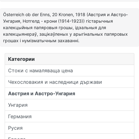
Österreich ob der Enns, 20 Kronen, 1918 (Австрия и Австро-
Унгария, Нотгелд - крони (1914-1923)) гістарычныя
калекцыйныя папяровыя грошы, ідэальныя для
калекцыянераў, зацікаўленых у арыгінальных папяровых
грошах і нумізматычным захаванні.
Категории
Стоки с намаляваща цена
Чехословакия и наследници държави
Австрия и Австро-Унгария
Унгария
Германия
Русия