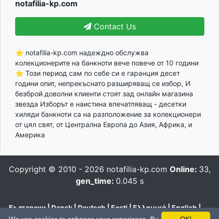
notafilia-kp.com
Contact Us
⭐ notafilia-kp.com надеждно обслужва
колекционерите на банкноти вече повече от 10 години
⭐ Този период сам по себе си е гаранция десет
години опит, непрекъснато разширяващ се избор, И
безброй доволни клиенти стоят зад онлайн магазина
звезда Изборът е наистина впечатляващ - десетки
хиляди банкноти са на разположение за колекционери
от цял свят, от Централна Европа до Азия, Африка, и
Америка
Copyright © 2010 - 2026
notafilia-kp.com
Online:
33,
gen_time:
0.045 s
Български
|
Dansk
|
Deutsch
|
Eesti
|
Ελληνικά
|
English
|
Español
|
Français
|
Hrvatski
|
Italiano
|
Latviešu
|
Lietuvių
|