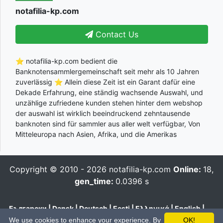
notafilia-kp.com
Contact Us
⭐ notafilia-kp.com bedient die
Banknotensammlergemeinschaft seit mehr als 10 Jahren
zuverlässig ⭐ Allein diese Zeit ist ein Garant dafür eine
Dekade Erfahrung, eine ständig wachsende Auswahl, und
unzählige zufriedene kunden stehen hinter dem webshop
der auswahl ist wirklich beeindruckend zehntausende
banknoten sind für sammler aus aller welt verfügbar, Von
Mitteleuropa nach Asien, Afrika, und die Amerikas
Copyright © 2010 - 2026
notafilia-kp.com
Online:
18,
gen_time:
0.0396 s
Български
|
Dansk
|
Deutsch
|
Eesti
|
Ελληνικά
|
English
|
Español
|
Français
|
Hrvatski
|
Italiano
|
Latviešu
|
Lietuvių
|
We use cookies to enhance your experience. By
OK!