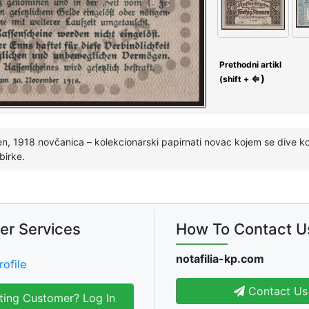
Prethodni artikl
⇐)
(shift +
n, 1918 novčanica – kolekcionarski papirnati novac kojem se dive kole
birke.
er Services
How To Contact U
notafilia-kp.com
rofile
Contact Us
ting Customer? Log In