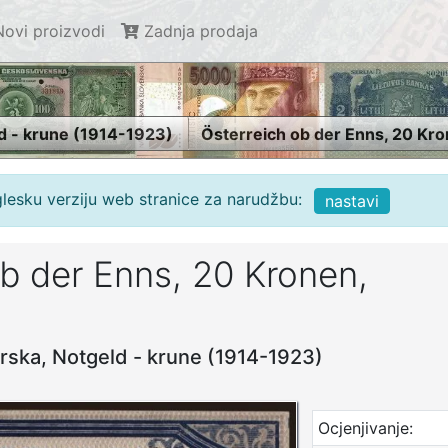
ovi proizvodi
Zadnja prodaja
d - krune (1914-1923)
Österreich ob der Enns, 20 Kro
glesku verziju web stranice za narudžbu:
nastavi
ob der Enns, 20 Kronen,
arska, Notgeld - krune (1914-1923)
Ocjenjivanje: