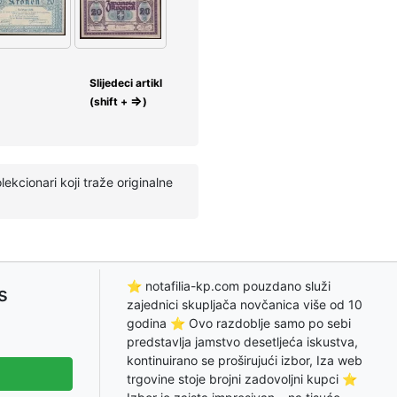
Slijedeci artikl
⇒
(shift +
)
kcionari koji traže originalne
⭐ notafilia-kp.com pouzdano služi
s
zajednici skupljača novčanica više od 10
godina ⭐ Ovo razdoblje samo po sebi
predstavlja jamstvo desetljeća iskustva,
kontinuirano se proširujući izbor, Iza web
trgovine stoje brojni zadovoljni kupci ⭐