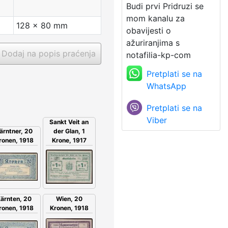
Budi prvi Pridruzi se
mom kanalu za
128 x 80 mm
obavijesti o
ažuriranjima s
Dodaj na popis praćenja
notafilia-kp-com
Pretplati se na
WhatsApp
Pretplati se na
Viber
Sankt Veit an
der Glan, 1
ärntner, 20
Krone, 1917
ronen, 1918
Wien, 20
ärnten, 20
Kronen, 1918
ronen, 1918