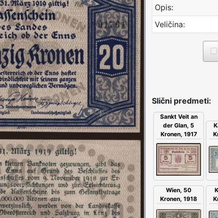
Opis:
Veličina:
Slični predmeti:
Sankt Veit an
der Glan, 5
K
Kronen, 1917
K
Wien, 50
K
Kronen, 1918
K