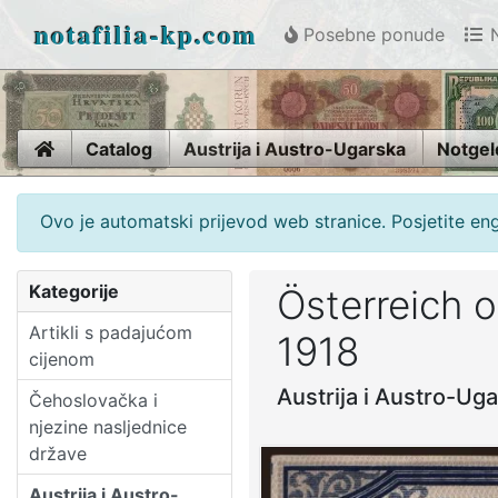
notafilia-kp.com
Posebne ponude
N
Home
Catalog
Austrija i Austro-Ugarska
Notgel
Ovo je automatski prijevod web stranice. Posjetite en
Kategorije
Österreich 
Artikli s padajućom
1918
cijenom
Austrija i Austro-Ug
Čehoslovačka i
njezine nasljednice
države
Austrija i Austro-