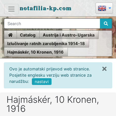
notafilia-kp.com
Home
Catalog
Austrija i Austro-Ugarska
Izlučivanje ratnih zarobljenika 1914-18
Hajmáskér, 10 Kronen, 1916
Ovo je automatski prijevod web stranice.
Posjetite englesku verziju web stranice za
narudžbu:
nastavi
Hajmáskér, 10 Kronen,
1916