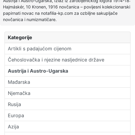
Austrija i Austro-Ugarska, Izlaz iz zarobljeničkog logora 1914-18:
Hajmáskér, 10 Kronen, 1916 novčanica – povijesni kolekcionarski
papirnati novac na notafilia-kp.com za ozbiljne sakupljače
novčanica i numizmatičare.
Kategorije
Artikli s padajućom cijenom
Čehoslovačka i njezine nasljednice države
Austrija i Austro-Ugarska
Mađarska
Njemačka
Rusija
Europa
Azija