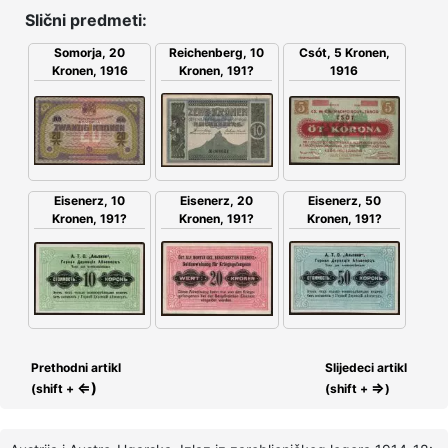
Slični predmeti:
Somorja, 20
Csót, 5 Kronen,
Reichenberg, 10
Kronen, 1916
1916
Kronen, 191?
Eisenerz, 20
Eisenerz, 10
Eisenerz, 50
Kronen, 191?
Kronen, 191?
Kronen, 191?
Prethodni artikl
Slijedeci artikl
⇐)
⇒
(shift +
(shift +
)