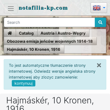
notafilia-kp.com
Home
Catalog
Austria i Austro-Węgry
Obozowa emisja jeńców wojennych 1914-18
Hajmáskér, 10 Kronen, 1916
To jest automatyczne tłumaczenie strony
internetowej. Odwiedz wersje angielska strony
internetowej aby zlozyc zamowienie:
kontynuuj
Hajmáskér, 10 Kronen,
1916