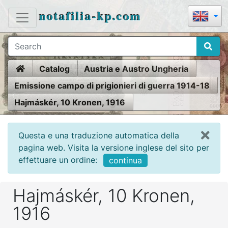
notafilia-kp.com
Home
Catalog
Austria e Austro Ungheria
Emissione campo di prigionieri di guerra 1914-18
Hajmáskér, 10 Kronen, 1916
Questa e una traduzione automatica della
pagina web. Visita la versione inglese del sito per
effettuare un ordine:
continua
Hajmáskér, 10 Kronen,
1916