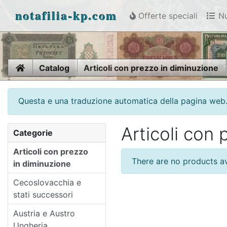
notafilia-kp.com
Offerte speciali
Nu
Home
Catalog
Articoli con prezzo in diminuzione
Questa e una traduzione automatica della pagina web. V
Articoli con 
Categorie
Articoli con prezzo
There are no products ava
in diminuzione
Cecoslovacchia e
stati successori
Austria e Austro
Ungheria