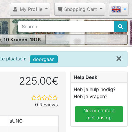
My Profile
Shopping Cart
, 10 Kronen, 1916
te plaatsen:
doorgaan
Help Desk
225.00€
Heb je hulp nodig?
Heb je vragen?
0 Reviews
Neem contact
met ons op
aUNC