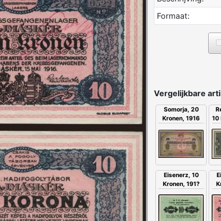
Formaat:
Vergelijkbare art
R
Somorja, 20
10 
Kronen, 1916
E
Eisenerz, 10
K
Kronen, 191?