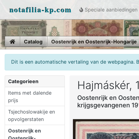
notafilia-kp.com
Speciale aanbiedingen
Home
Catalog
Oostenrijk en Oostenrijk-Hongarije
Dit is een automatische vertaling van de webpagina. 
Categorieen
Hajmáskér, 
Items met dalende
Oostenrijk en Oosten
prijs
krijgsgevangenen 19
Tsjechoslowakije en
opvolgerstaten
Oostenrijk en
Oostenrijk-