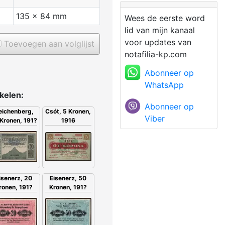
135 x 84 mm
Wees de eerste word
lid van mijn kanaal
voor updates van
Toevoegen aan volglijst
notafilia-kp.com
Abonneer op
WhatsApp
ikelen:
Abonneer op
eichenberg,
Csót, 5 Kronen,
Viber
Kronen, 191?
1916
isenerz, 20
Eisenerz, 50
ronen, 191?
Kronen, 191?