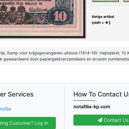
Vorige artikel
⇐)
(shift +
ije, Kamp voor krijgsgevangenen uitstoot (1914-18): Hajmáskér, 10 K
uk gewaardeerd door papiergeldverzamelaars en ervaren numismati
er Services
How To Contact U
notafilia-kp.com
rofile
Contact Us
ting Customer? Log In