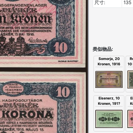
尺寸:
135
类似物品:
R
Somorja, 20
10 
Kronen, 1916
E
Eisenerz, 10
K
Kronen, 191?