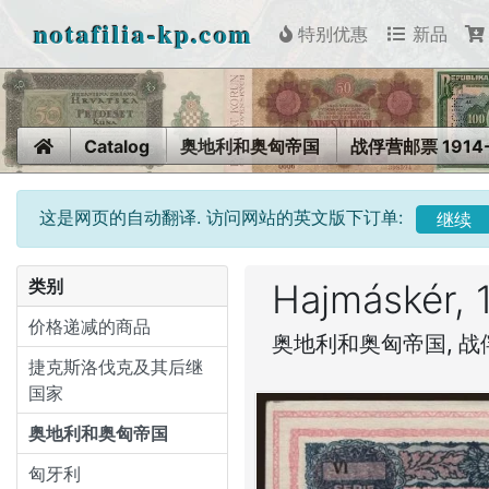
notafilia-kp.com
特别优惠
新品
Home
Catalog
奥地利和奥匈帝国
战俘营邮票 1914-
这是网页的自动翻译. 访问网站的英文版下订单:
继续
类别
Hajmáskér, 
价格递减的商品
奥地利和奥匈帝国, 战俘营
捷克斯洛伐克及其后继
国家
奥地利和奥匈帝国
匈牙利