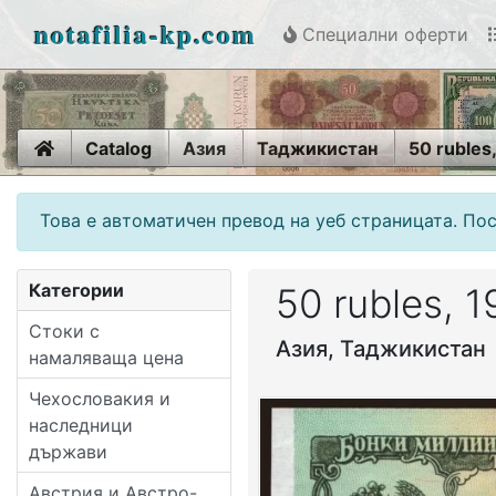
notafilia-kp.com
Специални оферти
Home
Catalog
Азия
Таджикистан
50 rubles
Това е автоматичен превод на уеб страницата. Пос
Категории
50 rubles, 
Стоки с
Азия, Таджикистан
намаляваща цена
Чехословакия и
наследници
държави
Австрия и Австро-