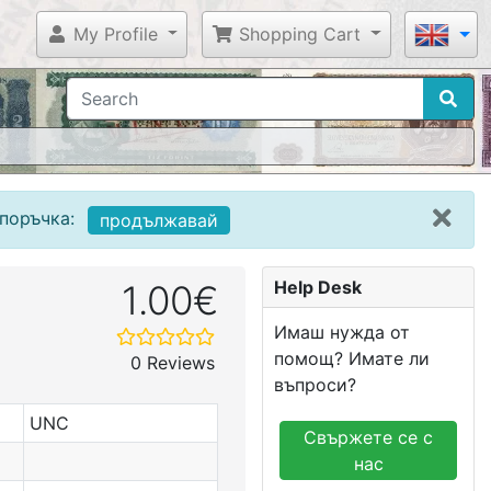
My Profile
Shopping Cart
поръчка:
продължавай
Help Desk
1.00€
Имаш нужда от
помощ? Имате ли
0 Reviews
въпроси?
UNC
Свържете се с
нас