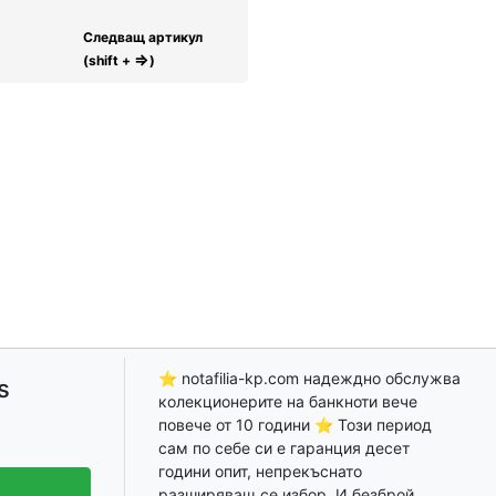
Следващ артикул
⇒
(shift +
)
⭐ notafilia-kp.com надеждно обслужва
s
колекционерите на банкноти вече
повече от 10 години ⭐ Този период
сам по себе си е гаранция десет
години опит, непрекъснато
разширяващ се избор, И безброй