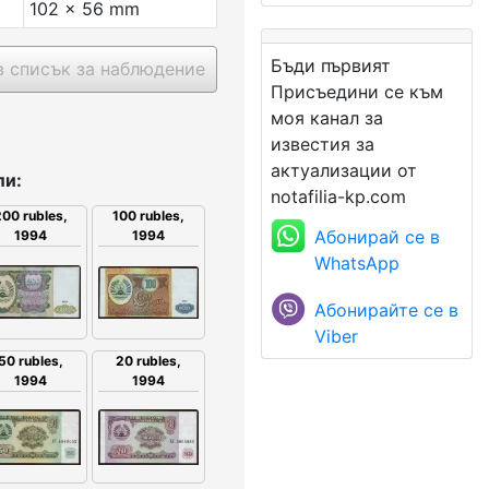
102 x 56 mm
Бъди първият
 списък за наблюдение
Присъедини се към
моя канал за
известия за
актуализации от
ли:
notafilia-kp.com
00 rubles,
100 rubles,
Абонирай се в
1994
1994
WhatsApp
Абонирайте се в
Viber
50 rubles,
20 rubles,
1994
1994