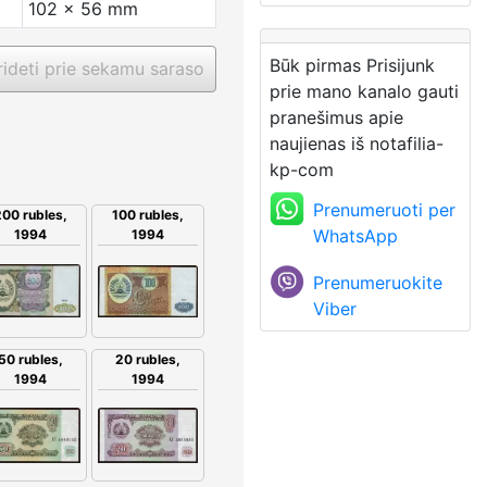
102 x 56 mm
Būk pirmas Prisijunk
ideti prie sekamu saraso
prie mano kanalo gauti
pranešimus apie
naujienas iš notafilia-
kp-com
Prenumeruoti per
00 rubles,
100 rubles,
WhatsApp
1994
1994
Prenumeruokite
Viber
50 rubles,
20 rubles,
1994
1994