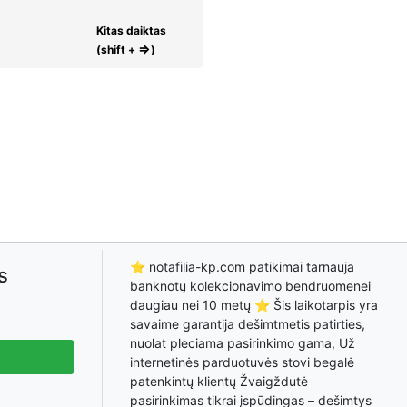
Kitas daiktas
⇒
(shift +
)
⭐ notafilia-kp.com patikimai tarnauja
s
banknotų kolekcionavimo bendruomenei
daugiau nei 10 metų ⭐ Šis laikotarpis yra
savaime garantija dešimtmetis patirties,
nuolat pleciama pasirinkimo gama, Už
internetinės parduotuvės stovi begalė
patenkintų klientų Žvaigždutė
pasirinkimas tikrai įspūdingas – dešimtys