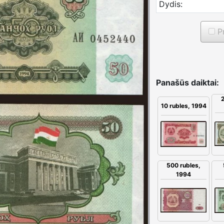
Dydis:
Pr
Panašūs daiktai:
2
10 rubles, 1994
500 rubles,
1994