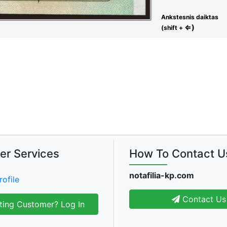
Ankstesnis daiktas
⇐)
(shift +
er Services
How To Contact U
notafilia-kp.com
rofile
Contact Us
ting Customer? Log In