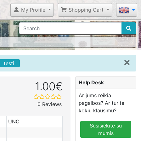
My Profile
Shopping Cart
tęsti
Help Desk
1.00€
Ar jums reikia
pagalbos? Ar turite
0 Reviews
kokiu klausimu?
UNC
Susisiekite su
mumis