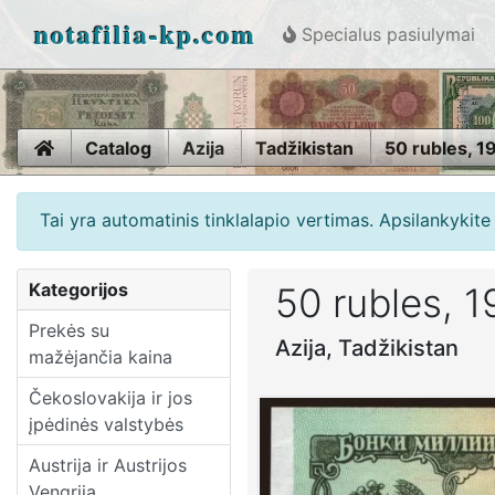
notafilia-kp.com
Specialus pasiulymai
Home
Catalog
Azija
Tadžikistan
50 rubles, 1
Tai yra automatinis tinklalapio vertimas. Apsilankykit
Kategorijos
50 rubles, 
Prekės su
Azija, Tadžikistan
mažėjančia kaina
Čekoslovakija ir jos
įpėdinės valstybės
Austrija ir Austrijos
Vengrija