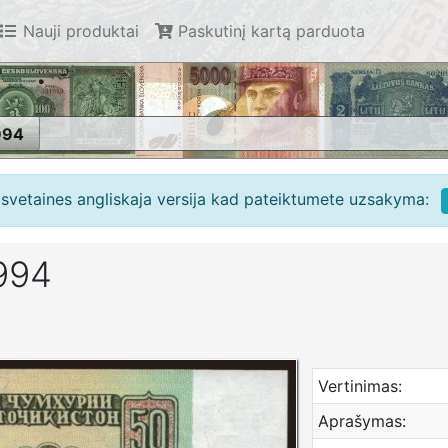
Nauji produktai
Paskutinį kartą parduota
994
e svetaines angliskaja versija kad pateiktumete uzsakyma:
1994
Vertinimas:
Aprašymas: