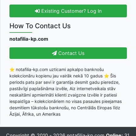
Existing Customer? Log In
How To Contact Us
notafilia-kp.com
Contact Us
⭐ notafilia-kp.com uzticami apkalpo banknošu
kolekcionāru kopienu jau vairāk nekā 10 gadus ⭐ Šis
periods pats par sevi ir garantija desmit gadu pieredze,
pastāvīgi paplašināma izvēle, Aiz internetveikala stāv
neskaitāmi apmierināti klienti zvaigzne Izvēle ir patiesi
iespaidīga – kolekcionāriem no visas pasaules pieejamas
desmitiem tūkstošu banknošu, no Centrālās Eiropas līdz
Āzijai, Āfrika, un Amerikas
Copyright © 2010 - 2026
notafilia-kp.com
Online:
31,