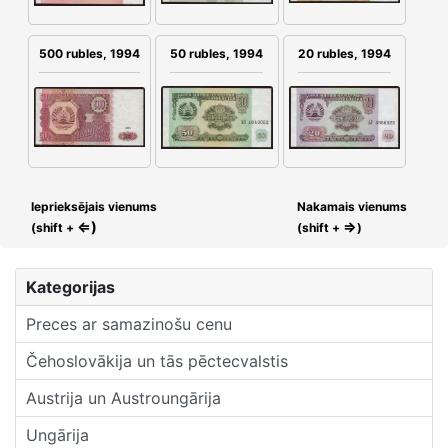
500 rubles, 1994
50 rubles, 1994
20 rubles, 1994
Ieprieksējais vienums
Nakamais vienums
⇐)
⇒
(shift +
(shift +
)
Kategorijas
Preces ar samazinošu cenu
Čehoslovākija un tās pēctecvalstis
Austrija un Austroungārija
Ungārija