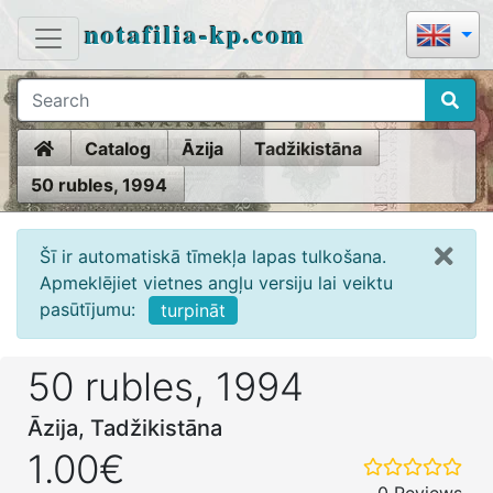
notafilia-kp.com
Home
Catalog
Āzija
Tadžikistāna
50 rubles, 1994
Šī ir automatiskā tīmekļa lapas tulkošana.
Apmeklējiet vietnes angļu versiju lai veiktu
pasūtījumu:
turpināt
50 rubles, 1994
Āzija, Tadžikistāna
1.00€