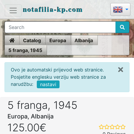
notafilia-kp.com
Home
Catalog
Europa
Albanija
5 franga, 1945
Ovo je automatski prijevod web stranice.
Posjetite englesku verziju web stranice za
narudžbu:
nastavi
5 franga, 1945
Europa, Albanija
125.00€