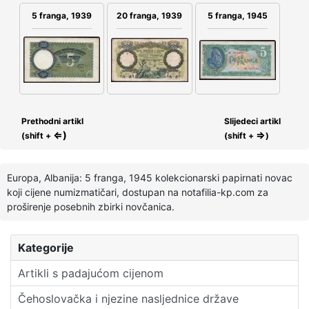
5 franga, 1939
20 franga, 1939
5 franga, 1945
Prethodni artikl
Slijedeci artikl
⇐)
⇒
(shift +
(shift +
)
Europa, Albanija: 5 franga, 1945 kolekcionarski papirnati novac
koji cijene numizmatičari, dostupan na notafilia-kp.com za
proširenje posebnih zbirki novčanica.
Kategorije
Artikli s padajućom cijenom
Čehoslovačka i njezine nasljednice države