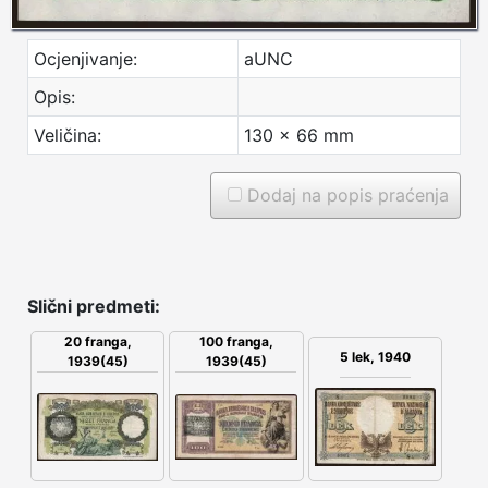
Ocjenjivanje:
aUNC
Opis:
Veličina:
130 x 66 mm
Dodaj na popis praćenja
Slični predmeti:
20 franga,
100 franga,
5 lek, 1940
1939(45)
1939(45)