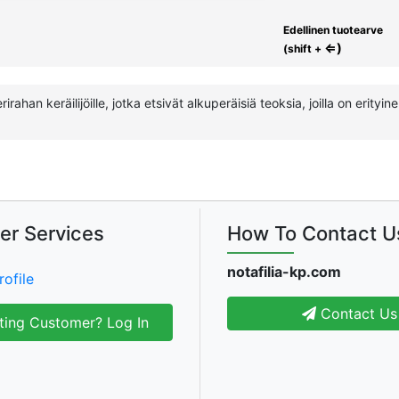
Edellinen tuotearve
⇐)
(shift +
ahan keräilijöille, jotka etsivät alkuperäisiä teoksia, joilla on erityinen
er Services
How To Contact U
notafilia-kp.com
rofile
Contact Us
ting Customer? Log In