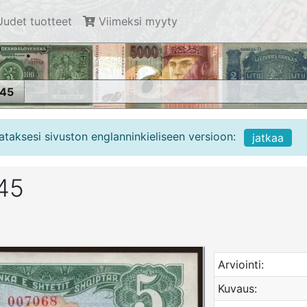
udet tuotteet
Viimeksi myyty
945
ataksesi sivuston englanninkieliseen versioon:
jatkaa
945
Arviointi:
Kuvaus: