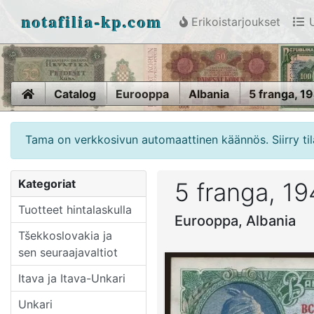
notafilia-kp.com
Erikoistarjoukset
U
Home
Catalog
Eurooppa
Albania
5 franga, 1
Tama on verkkosivun automaattinen käännös. Siirry til
Kategoriat
5 franga, 1
Tuotteet hintalaskulla
Eurooppa, Albania
Tšekkoslovakia ja
sen seuraajavaltiot
Itava ja Itava-Unkari
Unkari