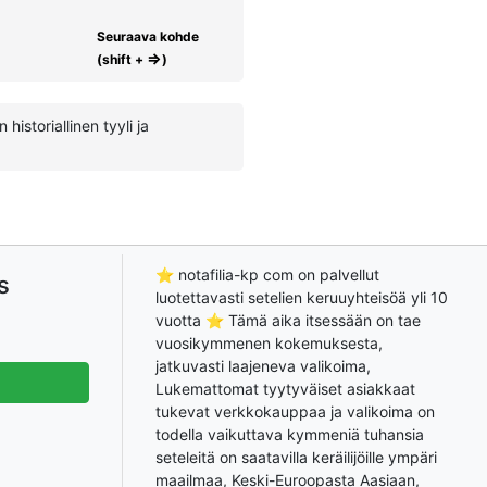
Seuraava kohde
⇒
(shift +
)
 historiallinen tyyli ja
⭐ notafilia-kp com on palvellut
s
luotettavasti setelien keruuyhteisöä yli 10
vuotta ⭐ Tämä aika itsessään on tae
vuosikymmenen kokemuksesta,
jatkuvasti laajeneva valikoima,
Lukemattomat tyytyväiset asiakkaat
tukevat verkkokauppaa ja valikoima on
todella vaikuttava kymmeniä tuhansia
seteleitä on saatavilla keräilijöille ympäri
maailmaa, Keski-Euroopasta Aasiaan,