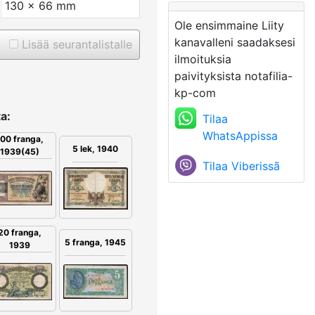
130 x 66 mm
Ole ensimmaine Liity
kanavalleni saadaksesi
Lisää seurantalistalle
ilmoituksia
paivityksista notafilia-
kp-com
a:
Tilaa
WhatsAppissa
00 franga,
5 lek, 1940
1939(45)
Tilaa Viberissã
20 franga,
5 franga, 1945
1939