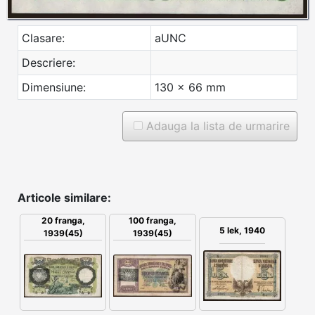
Clasare:
aUNC
Descriere:
Dimensiune:
130 x 66 mm
Adauga la lista de urmarire
Articole similare:
20 franga,
100 franga,
5 lek, 1940
1939(45)
1939(45)