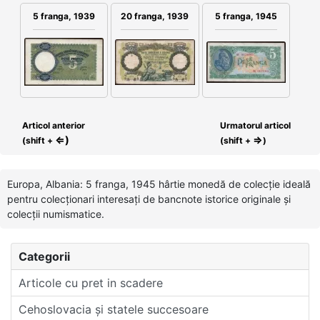
5 franga, 1939
20 franga, 1939
5 franga, 1945
Articol anterior
Urmatorul articol
⇐)
⇒
(shift +
(shift +
)
Europa, Albania: 5 franga, 1945 hârtie monedă de colecție ideală
pentru colecționari interesați de bancnote istorice originale și
colecții numismatice.
Categorii
Articole cu pret in scadere
Cehoslovacia și statele succesoare