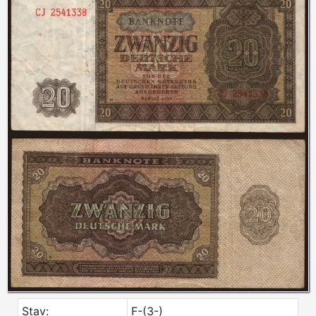
Stav:
F-(3-)