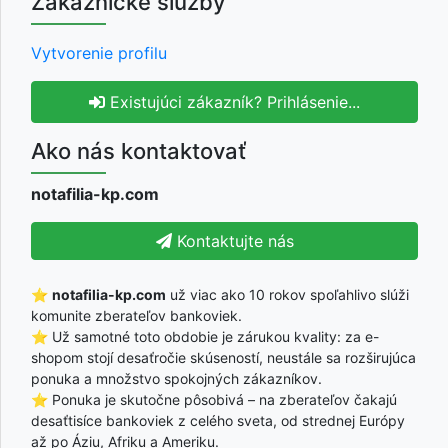
Zákaznícke služby
Vytvorenie profilu
Existujúci zákazník? Prihlásenie...
Ako nás kontaktovať
notafilia-kp.com
Kontaktujte nás
⭐
notafilia-kp.com
už viac ako 10 rokov spoľahlivo slúži
komunite zberateľov bankoviek.
⭐ Už samotné toto obdobie je zárukou kvality: za e-
shopom stojí desaťročie skúseností, neustále sa rozširujúca
ponuka a množstvo spokojných zákazníkov.
⭐ Ponuka je skutočne pôsobivá – na zberateľov čakajú
desaťtisíce bankoviek z celého sveta, od strednej Európy
až po Áziu, Afriku a Ameriku.