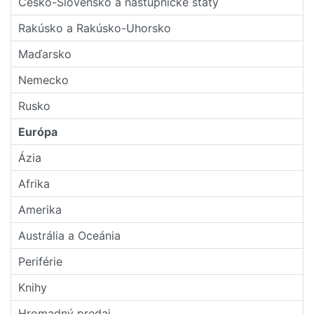
Česko-Slovensko a nástupní­cke štáty
Rakúsko a Rakúsko-Uhorsko
Maďarsko
Nemecko
Rusko
Európa
Ázia
Afrika
Amerika
Austrália a Oceánia
Periférie
Knihy
Hromadný predaj