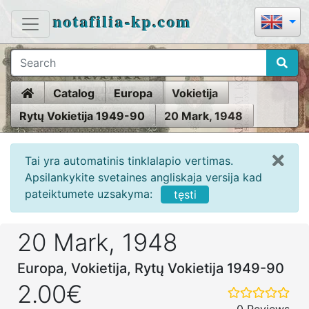
notafilia-kp.com
Home
Catalog
Europa
Vokietija
Rytų Vokietija 1949-90
20 Mark, 1948
Tai yra automatinis tinklalapio vertimas.
Apsilankykite svetaines angliskaja versija kad
pateiktumete uzsakyma:
tęsti
20 Mark, 1948
Europa, Vokietija, Rytų Vokietija 1949-90
2.00€