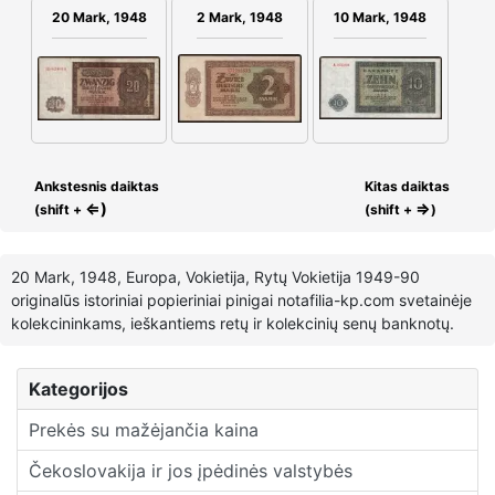
2 Mark, 1948
20 Mark, 1948
10 Mark, 1948
Ankstesnis daiktas
Kitas daiktas
⇐)
⇒
(shift +
(shift +
)
20 Mark, 1948, Europa, Vokietija, Rytų Vokietija 1949-90
originalūs istoriniai popieriniai pinigai notafilia-kp.com svetainėje
kolekcininkams, ieškantiems retų ir kolekcinių senų banknotų.
Kategorijos
Prekės su mažėjančia kaina
Čekoslovakija ir jos įpėdinės valstybės