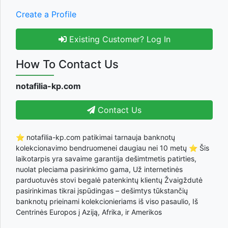
Create a Profile
Existing Customer? Log In
How To Contact Us
notafilia-kp.com
Contact Us
⭐ notafilia-kp.com patikimai tarnauja banknotų
kolekcionavimo bendruomenei daugiau nei 10 metų ⭐ Šis
laikotarpis yra savaime garantija dešimtmetis patirties,
nuolat pleciama pasirinkimo gama, Už internetinės
parduotuvės stovi begalė patenkintų klientų Žvaigždutė
pasirinkimas tikrai įspūdingas – dešimtys tūkstančių
banknotų prieinami kolekcionieriams iš viso pasaulio, Iš
Centrinės Europos į Aziją, Afrika, ir Amerikos