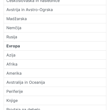
Češkoslovaška in naslednice
Avstrija in Avstro-Ogrska
Madžarska
Nemčija
Rusija
Evropa
Azija
Afrika
Amerika
Avstralija in Oceanija
Periferije
Knjige
Prodaja na debelo