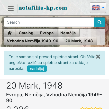
notafilia-kp.com
Home
Catalog
Evropa
Nemčija
Vzhodna Nemčija 1949-90
20 Mark, 1948
To je samodejni prevod spletne strani. Obiščite
angleško različico spletne strani za oddajo
naročila:
nadaljuj
20 Mark, 1948
Evropa, Nemčija, Vzhodna Nemčija 1949-
90