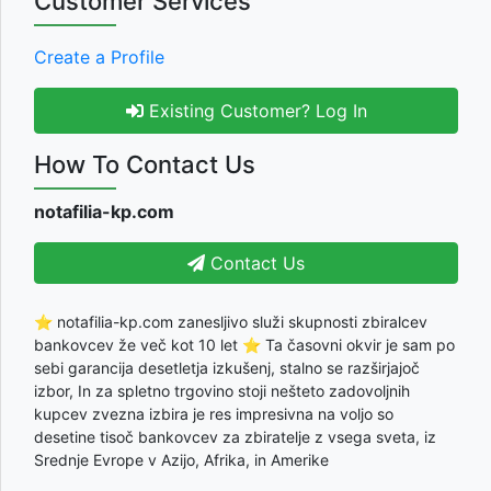
Customer Services
Create a Profile
Existing Customer? Log In
How To Contact Us
notafilia-kp.com
Contact Us
⭐ notafilia-kp.com zanesljivo služi skupnosti zbiralcev
bankovcev že več kot 10 let ⭐ Ta časovni okvir je sam po
sebi garancija desetletja izkušenj, stalno se razširjajoč
izbor, In za spletno trgovino stoji nešteto zadovoljnih
kupcev zvezna izbira je res impresivna na voljo so
desetine tisoč bankovcev za zbiratelje z vsega sveta, iz
Srednje Evrope v Azijo, Afrika, in Amerike