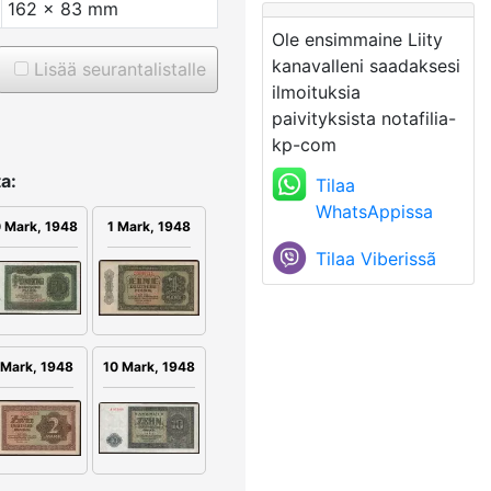
162 x 83 mm
Ole ensimmaine Liity
kanavalleni saadaksesi
Lisää seurantalistalle
ilmoituksia
paivityksista notafilia-
kp-com
a:
Tilaa
WhatsAppissa
 Mark, 1948
1 Mark, 1948
Tilaa Viberissã
 Mark, 1948
10 Mark, 1948