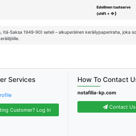
Edellinen tuotearve
⇐)
(shift +
Itä-Saksa 1949-90) seteli – alkuperäinen keräilypaperiraha, joka sopi
äilijöille.
er Services
How To Contact U
notafilia-kp.com
rofile
Contact Us
ting Customer? Log In