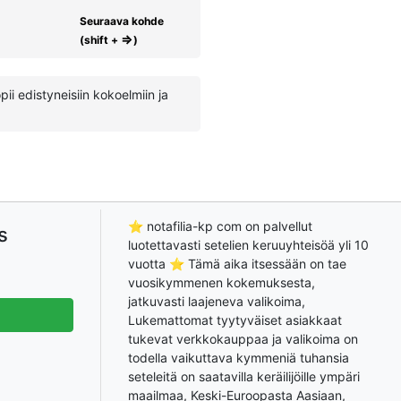
Seuraava kohde
⇒
(shift +
)
i edistyneisiin kokoelmiin ja
⭐ notafilia-kp com on palvellut
s
luotettavasti setelien keruuyhteisöä yli 10
vuotta ⭐ Tämä aika itsessään on tae
vuosikymmenen kokemuksesta,
jatkuvasti laajeneva valikoima,
Lukemattomat tyytyväiset asiakkaat
tukevat verkkokauppaa ja valikoima on
todella vaikuttava kymmeniä tuhansia
seteleitä on saatavilla keräilijöille ympäri
maailmaa, Keski-Euroopasta Aasiaan,