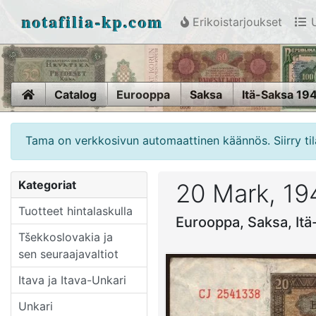
notafilia-kp.com
Erikoistarjoukset
U
Home
Catalog
Eurooppa
Saksa
Itä-Saksa 19
Tama on verkkosivun automaattinen käännös. Siirry til
Kategoriat
20 Mark, 19
Tuotteet hintalaskulla
Eurooppa, Saksa, It
Tšekkoslovakia ja
sen seuraajavaltiot
Itava ja Itava-Unkari
Unkari