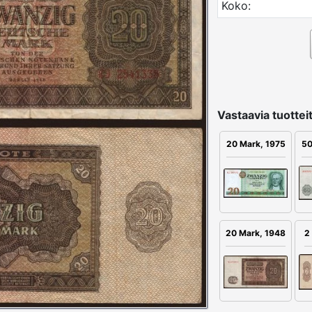
Koko:
Vastaavia tuotteit
50
20 Mark, 1975
20 Mark, 1948
2