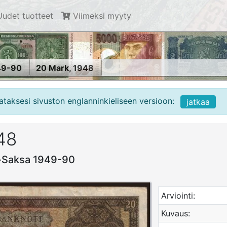
udet tuotteet
Viimeksi myyty
49-90
20 Mark, 1948
ataksesi sivuston englanninkieliseen versioon:
jatkaa
48
ä-Saksa 1949-90
Arviointi:
Kuvaus: