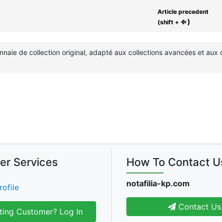
Article precedent
⇐)
(shift +
nnaie de collection original, adapté aux collections avancées et aux
er Services
How To Contact U
notafilia-kp.com
rofile
Contact Us
ting Customer? Log In