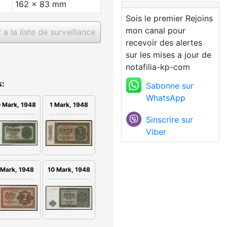
162 x 83 mm
Sois le premier Rejoins
mon canal pour
a la liste de surveillance
recevoir des alertes
sur les mises a jour de
notafilia-kp-com
s:
Sabonne sur
WhatsApp
 Mark, 1948
1 Mark, 1948
Sinscrire sur
Viber
 Mark, 1948
10 Mark, 1948