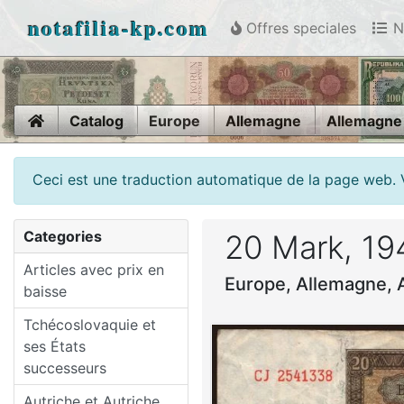
notafilia-kp.com
Offres speciales
N
Home
Catalog
Europe
Allemagne
Allemagne
Ceci est une traduction automatique de la page web. 
Categories
20 Mark, 19
Articles avec prix en
Europe, Allemagne, 
baisse
Tchécoslovaquie et
ses États
successeurs
Autriche et Autriche