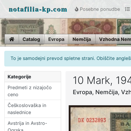
notafilia-kp.com
Posebne ponudbe
Home
Catalog
Evropa
Nemčija
Vzhodna Nem
To je samodejni prevod spletne strani. Obiščite anglešk
Kategorije
10 Mark, 19
Predmeti z nizajočo
Evropa, Nemčija, V
ceno
Češkoslovaška in
naslednice
Avstrija in Avstro-
Ogrska