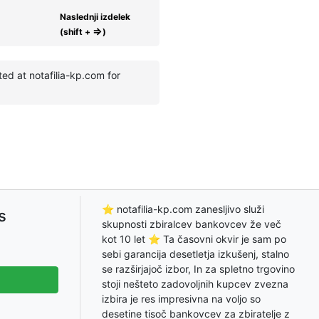
Naslednji izdelek
⇒
(shift +
)
d at notafilia-kp.com for
⭐ notafilia-kp.com zanesljivo služi
s
skupnosti zbiralcev bankovcev že več
kot 10 let ⭐ Ta časovni okvir je sam po
sebi garancija desetletja izkušenj, stalno
se razširjajoč izbor, In za spletno trgovino
stoji nešteto zadovoljnih kupcev zvezna
izbira je res impresivna na voljo so
desetine tisoč bankovcev za zbiratelje z