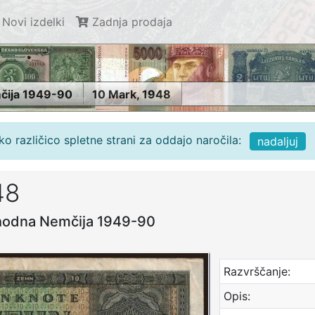
Novi izdelki
Zadnja prodaja
čija 1949-90
10 Mark, 1948
o različico spletne strani za oddajo naročila:
nadaljuj
48
zhodna Nemčija 1949-90
Razvrščanje:
Opis: