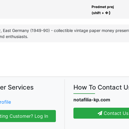
Predmet prej
⇐)
(shift +
 East Germany (1949-90) - collectible vintage paper money presente
nd enthusiasts.
er Services
How To Contact U
notafilia-kp.com
rofile
Contact Us
ting Customer? Log In