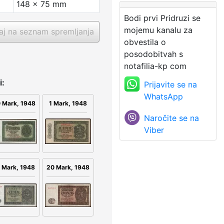
148 x 75 mm
Bodi prvi Pridruzi se
mojemu kanalu za
j na seznam spremljanja
obvestila o
posodobitvah s
notafilia-kp com
i:
Prijavite se na
WhatsApp
 Mark, 1948
1 Mark, 1948
Naročite se na
Viber
20 Mark, 1948
 Mark, 1948