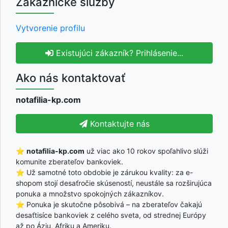
Zákaznícke služby
Vytvorenie profilu
Existujúci zákazník? Prihlásenie...
Ako nás kontaktovať
notafilia-kp.com
Kontaktujte nás
⭐
notafilia-kp.com
už viac ako 10 rokov spoľahlivo slúži
komunite zberateľov bankoviek.
⭐ Už samotné toto obdobie je zárukou kvality: za e-
shopom stojí desaťročie skúseností, neustále sa rozširujúca
ponuka a množstvo spokojných zákazníkov.
⭐ Ponuka je skutočne pôsobivá – na zberateľov čakajú
desaťtisíce bankoviek z celého sveta, od strednej Európy
až po Áziu, Afriku a Ameriku.