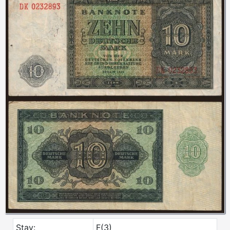
Stav:
F(3)