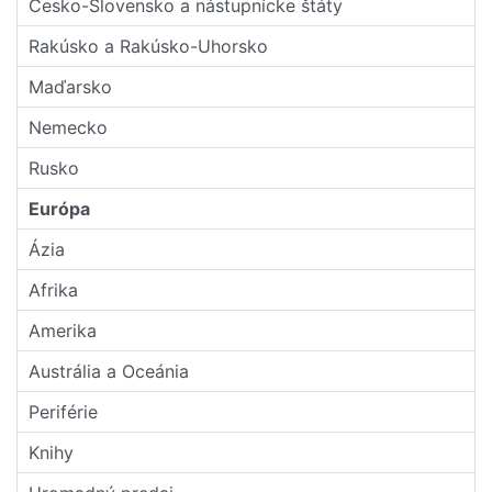
Česko-Slovensko a nástupní­cke štáty
Rakúsko a Rakúsko-Uhorsko
Maďarsko
Nemecko
Rusko
Európa
Ázia
Afrika
Amerika
Austrália a Oceánia
Periférie
Knihy