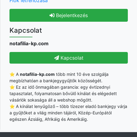
Fiók létrehozása
Bejelentkezés
Kapcsolat
notafilia-kp.com
Kapcsolat
⭐ A
notafilia-kp.com
több mint 10 éve szolgálja
megbízhatóan a bankjegygyűjtők közösségét.
⭐ Ez az idő önmagában garancia: egy évtizednyi
tapasztalat, folyamatosan bővülő kínálat és elégedett
vásárlók sokasága áll a webshop mögött.
⭐ A kínálat lenyűgöző – több tízezer eladó bankjegy várja
a gyűjtőket a világ minden tájáról, Közép-Európától
egészen Ázsiáig, Afrikáig és Amerikáig.