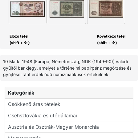
Előző tétel
Következő tétel
⇐)
⇒
(shift +
(shift +
)
10 Mark, 1948 (Európa, Németország, NDK (1949-90)) valódi
gyűjtői bankjegy, amelyet a történelmi papírpénz megőrzése és
gyűjtése iránt érdeklődő numizmatikusok értékelnek.
Kategóriák
Csökkenő áras tételek
Csehszlovákia és utódállamai
Ausztria és Osztrák-Magyar Monarchia