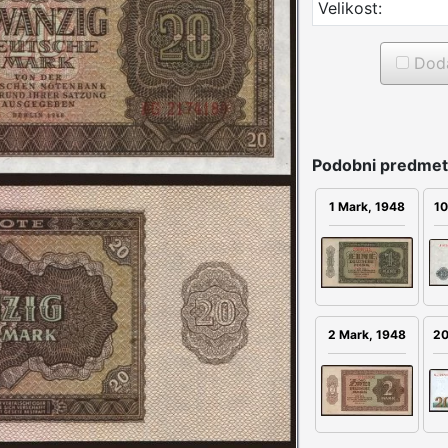
Velikost:
Doda
Podobni predmet
1 Mark, 1948
10
2 Mark, 1948
20