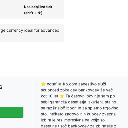
Naslednji izdelek
⇒
(shift +
)
age currency ideal for advanced
⭐ notafilia-kp.com zanesljivo služi
s
skupnosti zbiralcev bankovcev že več
kot 10 let ⭐ Ta časovni okvir je sam po
sebi garancija desetletja izkušenj, stalno
se razširjajoč izbor, In za spletno trgovino
stoji nešteto zadovoljnih kupcev zvezna
izbira je res impresivna na voljo so
desetine tisoč bankovcev za zbiratelje z