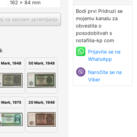
162 x 84 mm
Bodi prvi Pridruzi se
mojemu kanalu za
j na seznam spremljanja
obvestila o
posodobitvah s
notafilia-kp com
i:
Prijavite se na
WhatsApp
50 Mark, 1948
 Mark, 1948
Naročite se na
Viber
 Mark, 1975
20 Mark, 1948