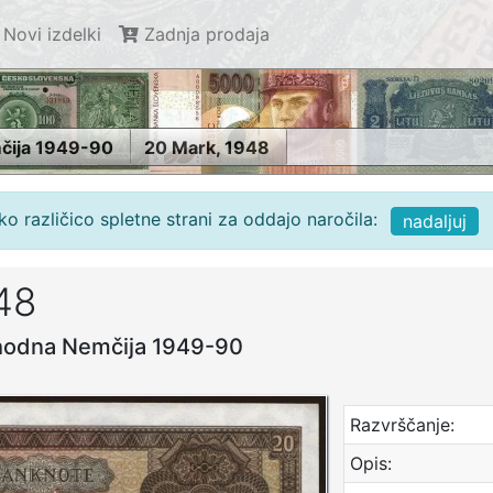
Novi izdelki
Zadnja prodaja
čija 1949-90
20 Mark, 1948
o različico spletne strani za oddajo naročila:
nadaljuj
48
zhodna Nemčija 1949-90
Razvrščanje:
Opis: