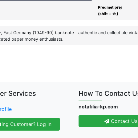
Predmet prej
⇐)
(shift +
 East Germany (1949-90) banknote - authentic and collectible vint
cated paper money enthusiasts.
er Services
How To Contact U
notafilia-kp.com
rofile
Contact Us
ting Customer? Log In