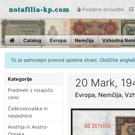
notafilia-kp.com
Posebne ponudbe
Home
Catalog
Evropa
Nemčija
Vzhodna Nem
To je samodejni prevod spletne strani. Obiščite anglešk
Kategorije
20 Mark, 19
Predmeti z nizajočo
Evropa, Nemčija, V
ceno
Češkoslovaška in
naslednice
Avstrija in Avstro-
Ogrska