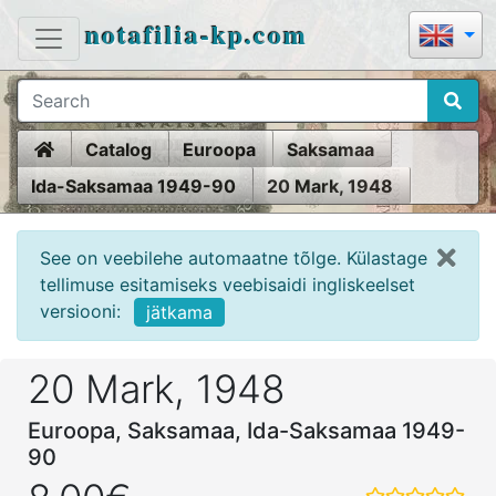
notafilia-kp.com
Home
Catalog
Euroopa
Saksamaa
Ida-Saksamaa 1949-90
20 Mark, 1948
See on veebilehe automaatne tõlge. Külastage
tellimuse esitamiseks veebisaidi ingliskeelset
versiooni:
jätkama
20 Mark, 1948
Euroopa, Saksamaa, Ida-Saksamaa 1949-
90