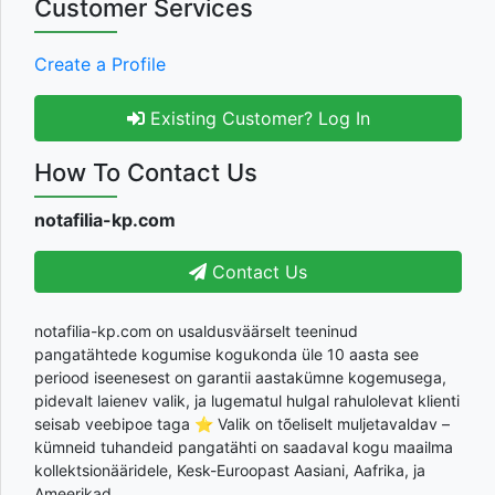
Customer Services
Create a Profile
Existing Customer? Log In
How To Contact Us
notafilia-kp.com
Contact Us
notafilia-kp.com on usaldusväärselt teeninud
pangatähtede kogumise kogukonda üle 10 aasta see
periood iseenesest on garantii aastakümne kogemusega,
pidevalt laienev valik, ja lugematul hulgal rahulolevat klienti
seisab veebipoe taga ⭐ Valik on tõeliselt muljetavaldav –
kümneid tuhandeid pangatähti on saadaval kogu maailma
kollektsionääridele, Kesk-Euroopast Aasiani, Aafrika, ja
Ameerikad