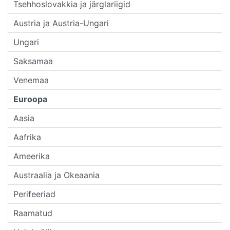
Tsehhoslovakkia ja järglariigid
Austria ja Austria-Ungari
Ungari
Saksamaa
Venemaa
Euroopa
Aasia
Aafrika
Ameerika
Austraalia ja Okeaania
Perifeeriad
Raamatud