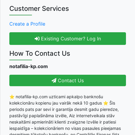
Customer Services
Create a Profile
Existing Customer? Log In
How To Contact Us
notafilia-kp.com
Contact Us
⭐ notafilia-kp.com uzticami apkalpo banknošu
kolekcionāru kopienu jau vairāk nekā 10 gadus ⭐ Šis
periods pats par sevi ir garantija desmit gadu pieredze,
pastāvīgi paplašināma izvēle, Aiz internetveikala stāv
neskaitāmi apmierināti klienti zvaigzne Izvēle ir patiesi
iespaidīga – kolekcionāriem no visas pasaules pieejamas
desmitiem tūkstošu banknošu, no Centrālās Eiropas līdz