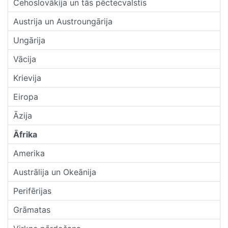
Čehoslovākija un tās pēctecvalstis
Austrija un Austroungārija
Ungārija
Vācija
Krievija
Eiropa
Āzija
Āfrika
Amerika
Austrālija un Okeānija
Perifērijas
Grāmatas