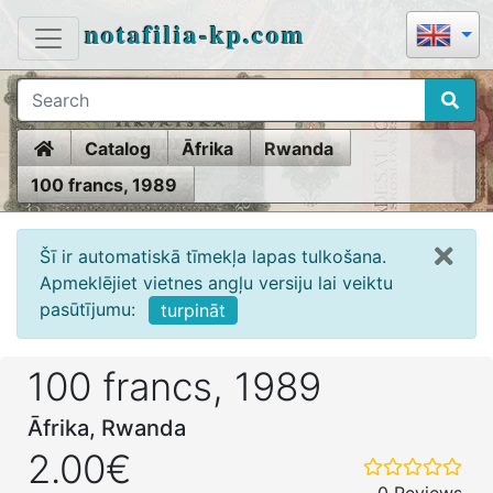
notafilia-kp.com
Home
Catalog
Āfrika
Rwanda
100 francs, 1989
Šī ir automatiskā tīmekļa lapas tulkošana.
Apmeklējiet vietnes angļu versiju lai veiktu
pasūtījumu:
turpināt
100 francs, 1989
Āfrika, Rwanda
2.00€