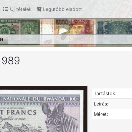
Új tételek
Legutóbb eladott
89
 1989
Tartásfok:
Leírás:
Méret: