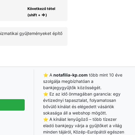
Következő tétel
⇒
(shift +
)
umizmatikai gyűjteményeket építő
⭐ A
notafilia-kp.com
több mint 10 éve
szolgálja megbízhatóan a
bankjegygyűjtők közösségét.
⭐ Ez az idő önmagában garancia: egy
évtizednyi tapasztalat, folyamatosan
bővülő kínálat és elégedett vásárlók
sokasága áll a webshop mögött.
⭐ A kínálat lenyűgöző – több tízezer
eladó bankjegy várja a gyűjtőket a világ
minden tájáról, Közép-Európától egészen