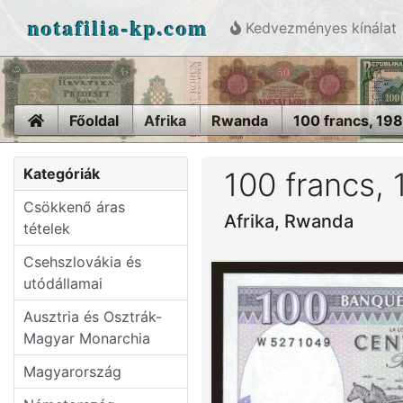
notafilia-kp.com
Kedvezményes kínálat
Home
Főoldal
Afrika
Rwanda
100 francs, 19
Kategóriák
100 francs,
Csökkenő áras
Afrika, Rwanda
tételek
Csehszlovákia és
utódállamai
Ausztria és Osztrák-
Magyar Monarchia
Magyarország