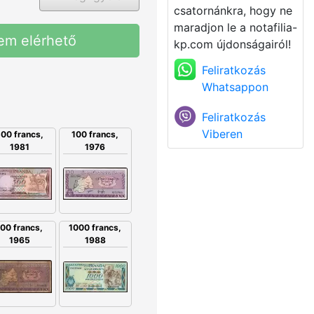
csatornánkra, hogy ne
maradjon le a notafilia-
em elérhető
kp.com újdonságairól!
Feliratkozás
Whatsappon
Feliratkozás
Viberen
00 francs,
100 francs,
1981
1976
100 francs,
1000 francs,
1965
1988