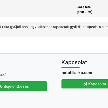
Előző tétel
⇐)
(shift +
 ritka gyűjtői bankjegy, alkalmas tapasztalt gyűjtők és speciális n
Kapcsolat
notafilia-kp.com
hozása
Kapcsolat
Bejelentkezés