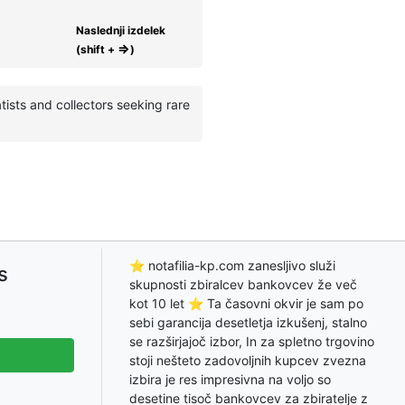
Naslednji izdelek
⇒
(shift +
)
tists and collectors seeking rare
⭐ notafilia-kp.com zanesljivo služi
s
skupnosti zbiralcev bankovcev že več
kot 10 let ⭐ Ta časovni okvir je sam po
sebi garancija desetletja izkušenj, stalno
se razširjajoč izbor, In za spletno trgovino
stoji nešteto zadovoljnih kupcev zvezna
izbira je res impresivna na voljo so
desetine tisoč bankovcev za zbiratelje z