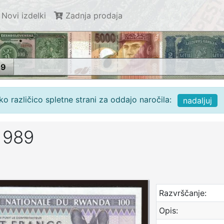
Novi izdelki
Zadnja prodaja
89
o različico spletne strani za oddajo naročila:
nadaljuj
 1989
Razvrščanje:
Opis: