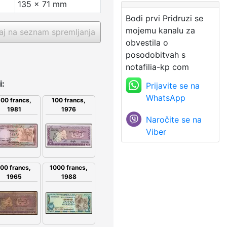
135 x 71 mm
Bodi prvi Pridruzi se
mojemu kanalu za
j na seznam spremljanja
obvestila o
posodobitvah s
notafilia-kp com
i:
Prijavite se na
WhatsApp
00 francs,
100 francs,
1981
1976
Naročite se na
Viber
100 francs,
1000 francs,
1965
1988