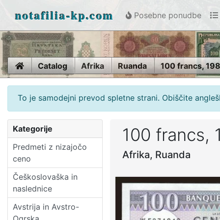
notafilia-kp.com
Posebne ponudbe
Home
Catalog
Afrika
Ruanda
100 francs, 19
To je samodejni prevod spletne strani. Obiščite anglešk
Kategorije
100 francs,
Predmeti z nizajočo
Afrika, Ruanda
ceno
Češkoslovaška in
naslednice
Avstrija in Avstro-
Ogrska