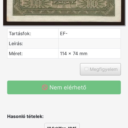
Tartásfok:
EF-
Leírás:
Méret:
114 x 74 mm
Megfigyelem
Nem elérhető
Hasonló tételek: