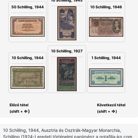
10 Schilling, 1945
10 Schilling, 1946
50 Schilling, 1944
10 Schilling, 1927
10 Schilling, 1944
1 Schilling, 1944
Előző tétel
Következő tétel
⇐)
⇒
(shift +
(shift +
)
10 Schilling, 1944, Ausztria és Osztrák-Magyar Monarchia,
Schilling (1924-) eredeti történelmi papírpénz a notafilia-kp.com