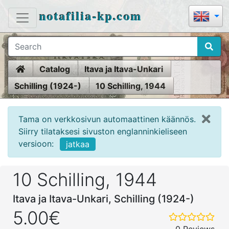
notafilia-kp.com
Home
Catalog
Itava ja Itava-Unkari
Schilling (1924-)
10 Schilling, 1944
Tama on verkkosivun automaattinen käännös.
Siirry tilataksesi sivuston englanninkieliseen
versioon:
jatkaa
10 Schilling, 1944
Itava ja Itava-Unkari, Schilling (1924-)
5.00€