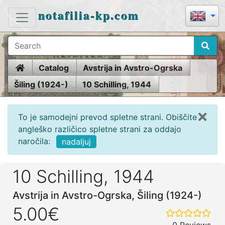
notafilia-kp.com
Home
Catalog
Avstrija in Avstro-Ogrska
Šiling (1924-)
10 Schilling, 1944
To je samodejni prevod spletne strani. Obiščite
angleško različico spletne strani za oddajo
naročila:
nadaljuj
10 Schilling, 1944
Avstrija in Avstro-Ogrska, Šiling (1924-)
5.00€