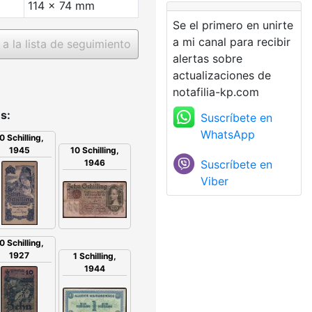
114 x 74 mm
Se el primero en unirte
a mi canal para recibir
a la lista de seguimiento
alertas sobre
actualizaciones de
notafilia-kp.com
s:
Suscríbete en
WhatsApp
0 Schilling,
1945
10 Schilling,
Suscríbete en
1946
Viber
0 Schilling,
1927
1 Schilling,
1944