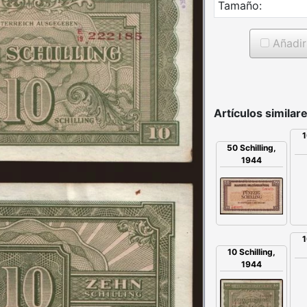
Tamaño:
Añadir 
Artículos similare
1
50 Schilling,
1944
1
10 Schilling,
1944