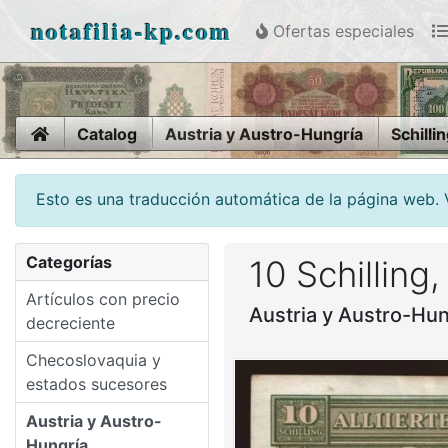
notafilia-kp.com
Ofertas especiales
Home
Catalog
Austria y Austro-Hungría
Schilli
Esto es una traducción automática de la página web. Vi
Categorías
10 Schilling
Artículos con precio
Austria y Austro-Hun
decreciente
Checoslovaquia y
estados sucesores
Austria y Austro-
Hungría