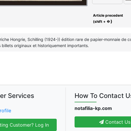
Article precedent
⇐)
(shift +
triche Hongrie, Schilling (1924-)) édition rare de papier-monnaie de 
s billets originaux et historiquement importants.
er Services
How To Contact U
notafilia-kp.com
rofile
Contact Us
ting Customer? Log In