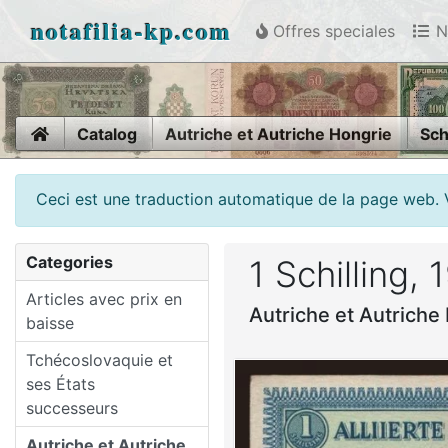
notafilia-kp.com
Offres speciales
N
Home
Catalog
Autriche et Autriche Hongrie
Sch
Ceci est une traduction automatique de la page web. 
Categories
1 Schilling,
Articles avec prix en
Autriche et Autriche 
baisse
Tchécoslovaquie et
ses États
successeurs
Autriche et Autriche