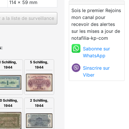
114 x 59 mm
Sois le premier Rejoins
mon canal pour
a la liste de surveillance
recevoir des alertes
sur les mises a jour de
notafilia-kp-com
s:
Sabonne sur
WhatsApp
1 Schilling,
5 Schilling,
Sinscrire sur
1944
1944
Viber
2 Schilling,
0 Schilling,
1944
1944