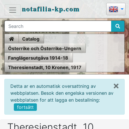
notafilia-kp.com
Home
Catalog
Österrike och Österrike-Ungern
Fanglägersutgåva 1914-18
Theresienstadt, 10 Kronen, 1917
Detta ar en automatisk oversattning av
webbplatsen. Besok den engelska versionen av
webbplatsen for att lagga en bestallning:
fortsätt
Theresienstadt, 10