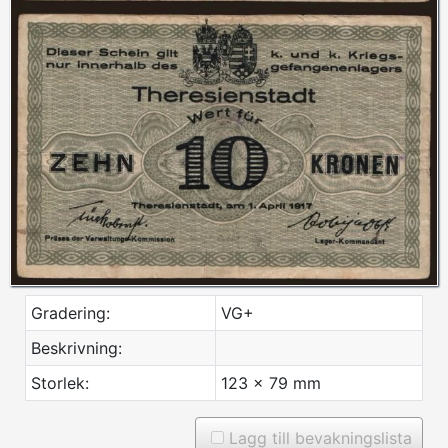
Gradering:
VG+
Beskrivning:
Storlek:
123 x 79 mm
Lagg till bevakningslista