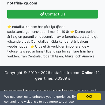
notafilia-kp.com
Contact Us
⭐ notafilia-kp.com har pålitligt tjänat
sedelsamlargemenskapen i mer än 10 år ⭐ Denna period
är i sig en garanti en decennium av erfarenhet, ett ständigt
växande urval, Och otaliga nöjda kunder står bakom
webbshoppen ⭐ Urvalet är verkligen imponerande –
tiotusentals sedlar finns tillgängliga för samlare från hela
världen, från Centraleuropa till Asien, Afrika, och Amerika
Copyright © 2010 - 2026
notafilia-kp.com
Online:
12,
gen_time:
0.0369 s
Български
|
Dansk
|
Deutsch
|
Eesti
|
Ελληνικά
|
English
|
Español
|
Français
|
Hrvatski
|
Italiano
|
Latviešu
|
Lietuvių
|
We use cookies to enhance your experience. By
OK!
Magyar
|
Nederlands
|
Polski
|
Português
|
Română
|
Pусский
|
continuing to visit this site you agree to our use