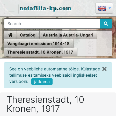
notafilia-kp.com
Home
Catalog
Austria ja Austria-Ungari
Vangilaagri emissioon 1914-18
Theresienstadt, 10 Kronen, 1917
See on veebilehe automaatne tõlge. Külastage
tellimuse esitamiseks veebisaidi ingliskeelset
versiooni:
jätkama
Theresienstadt, 10
Kronen, 1917