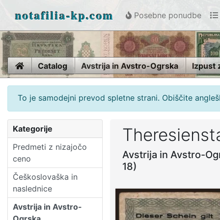
notafilia-kp.com
Posebne ponudbe
Home
Catalog
Avstrija in Avstro-Ogrska
Izpust
To je samodejni prevod spletne strani. Obiščite anglešk
Kategorije
Theresienst
Predmeti z nizajočo
Avstrija in Avstro-O
ceno
18)
Češkoslovaška in
naslednice
Avstrija in Avstro-
Ogrska