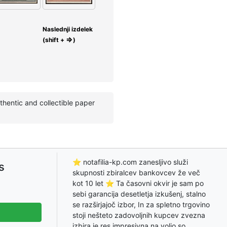
Naslednji izdelek
⇒
(shift +
)
thentic and collectible paper
⭐ notafilia-kp.com zanesljivo služi
s
skupnosti zbiralcev bankovcev že več
kot 10 let ⭐ Ta časovni okvir je sam po
sebi garancija desetletja izkušenj, stalno
se razširjajoč izbor, In za spletno trgovino
stoji nešteto zadovoljnih kupcev zvezna
izbira je res impresivna na voljo so