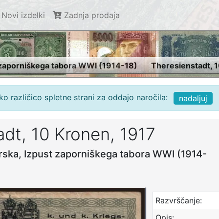
Novi izdelki
Zadnja prodaja
 zaporniškega tabora WWI (1914-18)
Theresienstadt, 
o različico spletne strani za oddajo naročila:
nadaljuj
adt, 10 Kronen, 1917
grska, Izpust zaporniškega tabora WWI (1914-
Razvrščanje:
Opis: