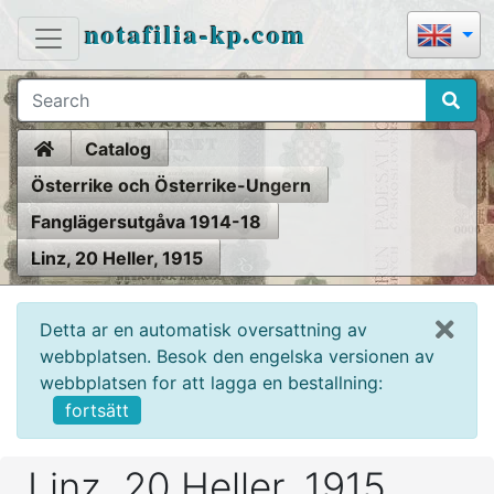
notafilia-kp.com
Home
Catalog
Österrike och Österrike-Ungern
Fanglägersutgåva 1914-18
Linz, 20 Heller, 1915
Detta ar en automatisk oversattning av
webbplatsen. Besok den engelska versionen av
webbplatsen for att lagga en bestallning:
fortsätt
Linz, 20 Heller, 1915