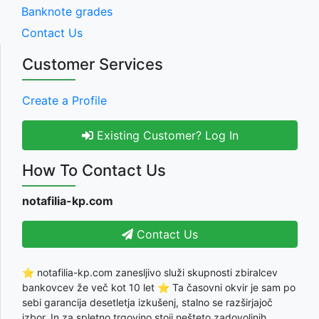
Banknote grades
Contact Us
Customer Services
Create a Profile
Existing Customer? Log In
How To Contact Us
notafilia-kp.com
Contact Us
⭐ notafilia-kp.com zanesljivo služi skupnosti zbiralcev
bankovcev že več kot 10 let ⭐ Ta časovni okvir je sam po
sebi garancija desetletja izkušenj, stalno se razširjajoč
izbor, In za spletno trgovino stoji nešteto zadovoljnih