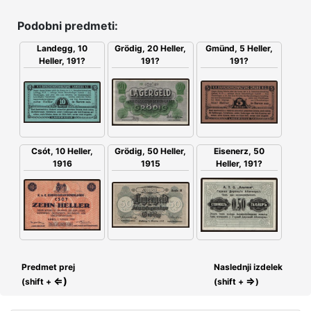
Podobni predmeti:
Grödig, 20 Heller,
Gmünd, 5 Heller,
Landegg, 10
191?
191?
Heller, 191?
Csót, 10 Heller,
Grödig, 50 Heller,
Eisenerz, 50
1916
1915
Heller, 191?
Predmet prej
Naslednji izdelek
⇐)
⇒
(shift +
(shift +
)