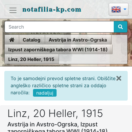
notafilia-kp.com
Home
Catalog
Avstrija in Avstro-Ogrska
Izpust zaporniškega tabora WWI (1914-18)
Linz, 20 Heller, 1915
To je samodejni prevod spletne strani. Obiščite
angleško različico spletne strani za oddajo
naročila:
nadaljuj
Linz, 20 Heller, 1915
Avstrija in Avstro-Ogrska, Izpust
zaporniškega tabora WWI (1914-18)