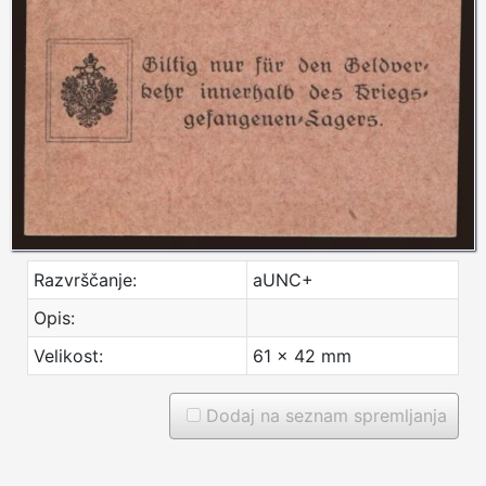
Razvrščanje:
aUNC+
Opis:
Velikost:
61 x 42 mm
Dodaj na seznam spremljanja