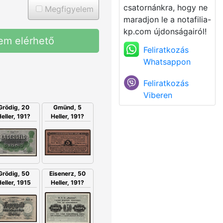
csatornánkra, hogy ne
Megfigyelem
maradjon le a notafilia-
kp.com újdonságairól!
em elérhető
Feliratkozás
Whatsappon
Feliratkozás
Viberen
Gmünd, 5
Grödig, 20
Heller, 191?
eller, 191?
Eisenerz, 50
Grödig, 50
Heller, 191?
eller, 1915