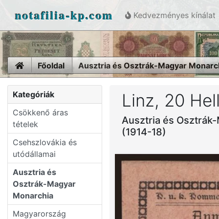
notafilia-kp.com
Kedvezményes kínálat
Home
Főoldal
Ausztria és Osztrák-Magyar Monarc
Kategóriák
Linz, 20 Hel
Csökkenő áras
Ausztria és Osztrák
tételek
(1914-18)
Csehszlovákia és
utódállamai
Ausztria és
Osztrák-Magyar
Monarchia
Magyarország