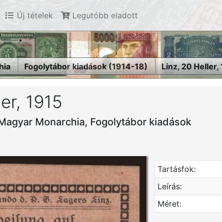
Új tételek
Legutóbb eladott
hia
Fogolytábor kiadások (1914-18)
Linz, 20 Heller,
ler, 1915
-Magyar Monarchia, Fogolytábor kiadások
Tartásfok:
Leírás:
Méret: