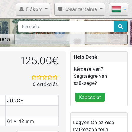
Fiókom
Kosár tartalma
 1915
Help Desk
125.00€
Kérdése van?
Segítségre van
szüksége?
0 értékelés
Kapcsolat
aUNC+
61 x 42 mm
Legyen Ön az első!
Iratkozzon fel a