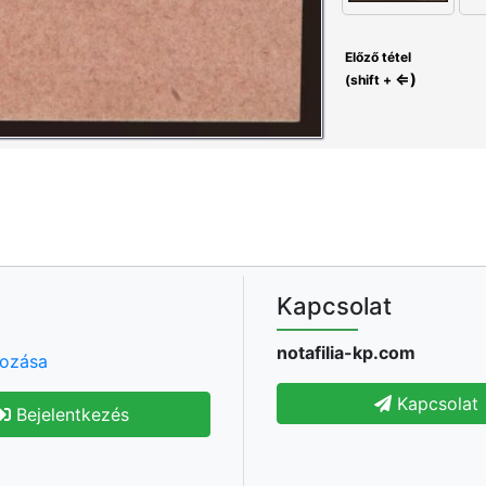
Előző tétel
⇐)
(shift +
Kapcsolat
notafilia-kp.com
hozása
Kapcsolat
Bejelentkezés