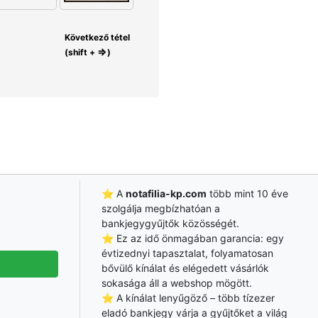
Következő tétel
⇒
(shift +
)
⭐ A
notafilia-kp.com
több mint 10 éve
szolgálja megbízhatóan a
bankjegygyűjtők közösségét.
⭐ Ez az idő önmagában garancia: egy
évtizednyi tapasztalat, folyamatosan
bővülő kínálat és elégedett vásárlók
sokasága áll a webshop mögött.
⭐ A kínálat lenyűgöző – több tízezer
eladó bankjegy várja a gyűjtőket a világ