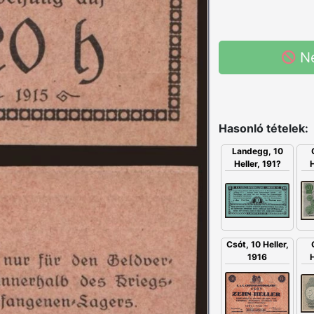
N
Hasonló tételek:
Landegg, 10
Heller, 191?
H
Csót, 10 Heller,
1916
H