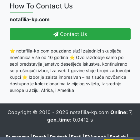
How To Contact Us
notafilia-kp.com
Contact Us
⭐ notafilia-kp.com pouzdano služi zajednici skupljača
novčanica više od 10 godina ⭐ Ovo razdoblje samo po
sebi predstavlja jamstvo desetljeća iskustva, kontinuirano
se proširujući izbor, Iza web trgovine stoje brojni zadovoljni
kupci ⭐ Izbor je zaista impresivan – na tisuće novčanica
dostupno je kolekcionarima iz cijelog svijeta, iz srednje
europe u aziju, Afrika, i Amerika
Copyright © 2010 - 2026
notafilia-kp.com
Online:
7,
gen_time:
0.0412 s
Български
|
Dansk
|
Deutsch
|
Eesti
|
Ελληνικά
|
English
|