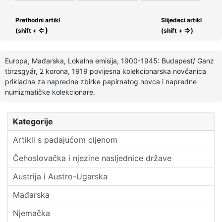
Prethodni artikl
Slijedeci artikl
⇐)
⇒
(shift +
(shift +
)
Europa, Mađarska, Lokalna emisija, 1900-1945: Budapest/ Ganz
törzsgyár, 2 korona, 1919 povijesna kolekcionarska novčanica
prikladna za napredne zbirke papirnatog novca i napredne
numizmatičke kolekcionare.
Kategorije
Artikli s padajućom cijenom
Čehoslovačka i njezine nasljednice države
Austrija i Austro-Ugarska
Mađarska
Njemačka