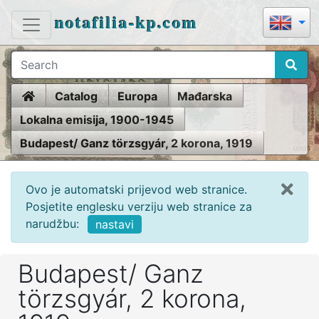
notafilia-kp.com
Home
Catalog
Europa
Mađarska
Lokalna emisija, 1900-1945
Budapest/ Ganz törzsgyár, 2 korona, 1919
Ovo je automatski prijevod web stranice.
Posjetite englesku verziju web stranice za
narudžbu:
nastavi
Budapest/ Ganz
törzsgyár, 2 korona,