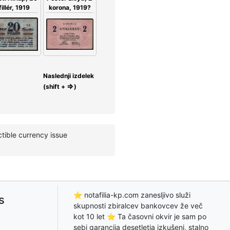
fillér, 1919
korona, 1919?
Naslednji izdelek
⇒
(shift +
)
tible currency issue
⭐ notafilia-kp.com zanesljivo služi
s
skupnosti zbiralcev bankovcev že več
kot 10 let ⭐ Ta časovni okvir je sam po
sebi garancija desetletja izkušenj, stalno