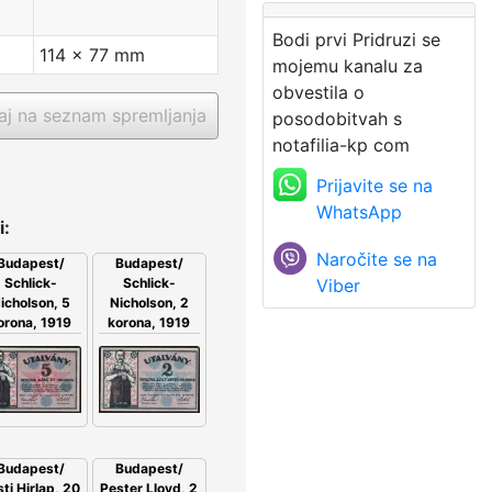
Bodi prvi Pridruzi se
114 x 77 mm
mojemu kanalu za
obvestila o
j na seznam spremljanja
posodobitvah s
notafilia-kp com
Prijavite se na
WhatsApp
i:
Naročite se na
Budapest/
Budapest/
Schlick-
Viber
Schlick-
icholson, 5
Nicholson, 2
orona, 1919
korona, 1919
Budapest/
Budapest/
ti Hirlap, 20
Pester Lloyd, 2