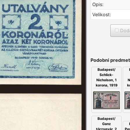
Opis:
Velikost:
Doda
Podobni predmet
Budapest/
Schlick-
N
Nicholson, 1
k
korona, 1919
Budapest/
Ganz
Pes
törzsgyár, 2