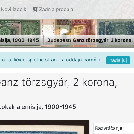
Novi izdelki
Zadnja prodaja
isija, 1900-1945
Budapest/ Ganz törzsgyár, 2 korona,
o različico spletne strani za oddajo naročila:
nadaljuj
anz törzsgyár, 2 korona,
Lokalna emisija, 1900-1945
Razvrščanje: