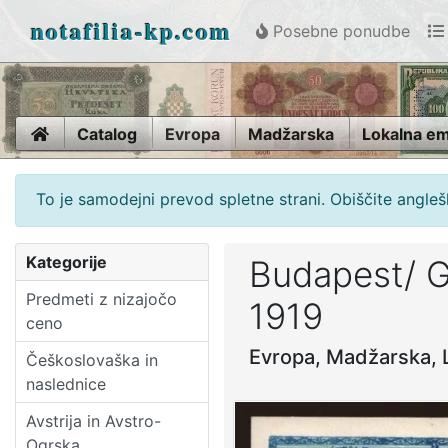
notafilia-kp.com
Posebne ponudbe
Home
Catalog
Evropa
Madžarska
Lokalna em
To je samodejni prevod spletne strani. Obiščite anglešk
Kategorije
Budapest/ G
Predmeti z nizajočo
1919
ceno
Evropa, Madžarska, 
Češkoslovaška in
naslednice
Avstrija in Avstro-
Ogrska