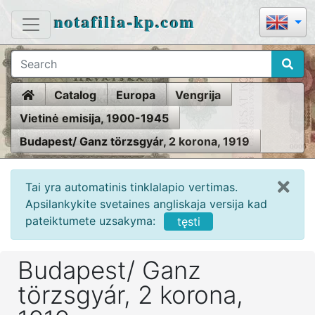
notafilia-kp.com
Home
Catalog
Europa
Vengrija
Vietinė emisija, 1900-1945
Budapest/ Ganz törzsgyár, 2 korona, 1919
Tai yra automatinis tinklalapio vertimas.
Apsilankykite svetaines angliskaja versija kad
pateiktumete uzsakyma:
tęsti
Budapest/ Ganz
törzsgyár, 2 korona,