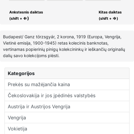
Ankstesnis daiktas
Kitas daiktas
⇐)
⇒
(shift +
(shift +
)
Budapest/ Ganz törzsgyár, 2 korona, 1919 (Europa, Vengrija,
Vietinė emisija, 1900-1945) retas kolecinis banknotas,
vertinamas popierinių pinigų kolekcininkų ir ieškančių originalių
dalių savo kolekcijoms plėsti.
Kategorijos
Prekės su mažėjančia kaina
Čekoslovakija ir jos įpėdinės valstybės
Austrija ir Austrijos Vengrija
Vengrija
Vokietija