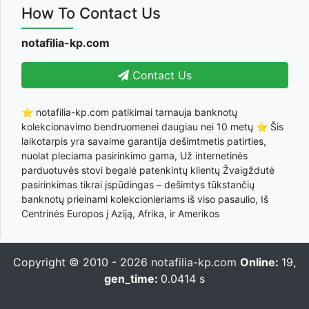
How To Contact Us
notafilia-kp.com
Contact Us
⭐ notafilia-kp.com patikimai tarnauja banknotų
kolekcionavimo bendruomenei daugiau nei 10 metų ⭐ Šis
laikotarpis yra savaime garantija dešimtmetis patirties,
nuolat pleciama pasirinkimo gama, Už internetinės
parduotuvės stovi begalė patenkintų klientų Žvaigždutė
pasirinkimas tikrai įspūdingas – dešimtys tūkstančių
banknotų prieinami kolekcionieriams iš viso pasaulio, Iš
Centrinės Europos į Aziją, Afrika, ir Amerikos
Copyright © 2010 - 2026
notafilia-kp.com
Online:
19,
gen_time:
0.0414 s