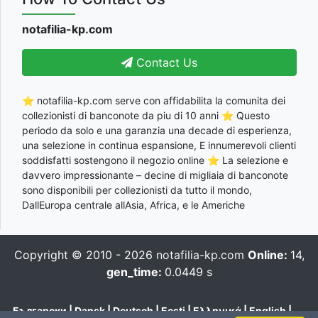
notafilia-kp.com
Contact Us
⭐ notafilia-kp.com serve con affidabilita la comunita dei
collezionisti di banconote da piu di 10 anni ⭐ Questo
periodo da solo e una garanzia una decade di esperienza,
una selezione in continua espansione, E innumerevoli clienti
soddisfatti sostengono il negozio online ⭐ La selezione e
davvero impressionante – decine di migliaia di banconote
sono disponibili per collezionisti da tutto il mondo,
DallEuropa centrale allAsia, Africa, e le Americhe
Copyright © 2010 - 2026
notafilia-kp.com
Online:
14,
gen_time:
0.0449 s
Български
|
Dansk
|
Deutsch
|
Eesti
|
Ελληνικά
|
English
|