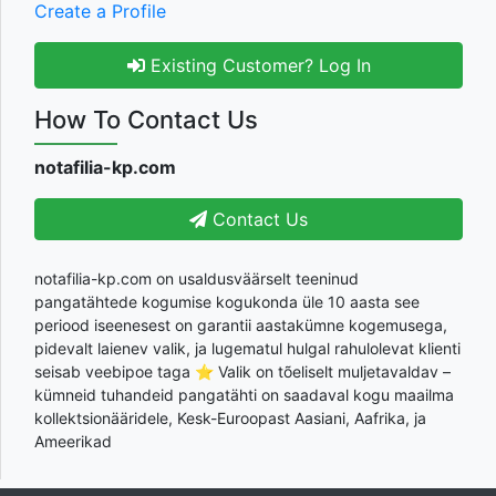
Create a Profile
Existing Customer? Log In
How To Contact Us
notafilia-kp.com
Contact Us
notafilia-kp.com on usaldusväärselt teeninud
pangatähtede kogumise kogukonda üle 10 aasta see
periood iseenesest on garantii aastakümne kogemusega,
pidevalt laienev valik, ja lugematul hulgal rahulolevat klienti
seisab veebipoe taga ⭐ Valik on tõeliselt muljetavaldav –
kümneid tuhandeid pangatähti on saadaval kogu maailma
kollektsionääridele, Kesk-Euroopast Aasiani, Aafrika, ja
Ameerikad