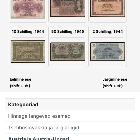
2 Schilling, 1944
50 Schilling, 1945
10 Schilling, 1944
Eelmine ese
Jargmine ese
⇐)
⇒
(shift +
(shift +
)
Kategooriad
Hinnaga langevad esemed
Tsehhoslovakkia ja järglariigid
Austria ja Austria-Ungari