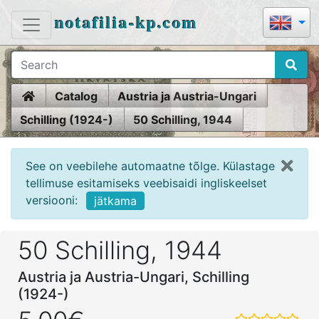
notafilia-kp.com
Home
Catalog
Austria ja Austria-Ungari
Schilling (1924-)
50 Schilling, 1944
See on veebilehe automaatne tõlge. Külastage
tellimuse esitamiseks veebisaidi ingliskeelset
versiooni:
jätkama
50 Schilling, 1944
Austria ja Austria-Ungari, Schilling
(1924-)