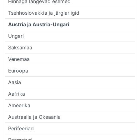
Hinnaga langevad esemed
Tsehhoslovakkia ja järglariigid
Austria ja Austria-Ungari
Ungari
Saksamaa
Venemaa
Euroopa
Aasia
Aafrika
Ameerika
Austraalia ja Okeaania
Perifeeriad
Raamatud