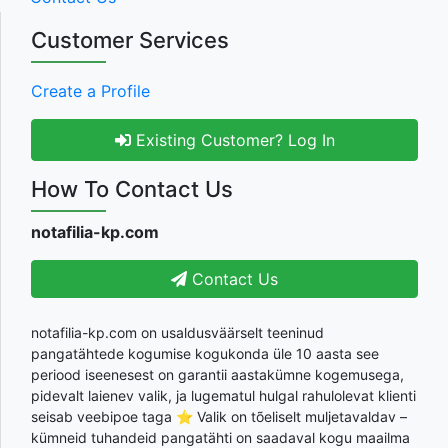
Customer Services
Create a Profile
Existing Customer? Log In
How To Contact Us
notafilia-kp.com
Contact Us
notafilia-kp.com on usaldusväärselt teeninud
pangatähtede kogumise kogukonda üle 10 aasta see
periood iseenesest on garantii aastakümne kogemusega,
pidevalt laienev valik, ja lugematul hulgal rahulolevat klienti
seisab veebipoe taga ⭐ Valik on tõeliselt muljetavaldav –
kümneid tuhandeid pangatähti on saadaval kogu maailma