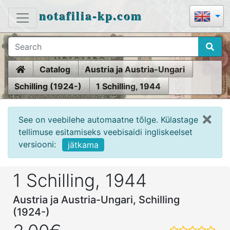
notafilia-kp.com
Home
Catalog
Austria ja Austria-Ungari
Schilling (1924-)
1 Schilling, 1944
See on veebilehe automaatne tõlge. Külastage
tellimuse esitamiseks veebisaidi ingliskeelset
versiooni:
jätkama
1 Schilling, 1944
Austria ja Austria-Ungari, Schilling
(1924-)