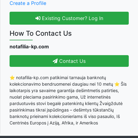
Create a Profile
Existing Customer? Log In
How To Contact Us
notafilia-kp.com
Contact Us
⭐ notafilia-kp.com patikimai tarnauja banknotų
kolekcionavimo bendruomenei daugiau nei 10 metų ⭐ Šis
laikotarpis yra savaime garantija dešimtmetis patirties,
nuolat pleciama pasirinkimo gama, Už internetinės
parduotuvės stovi begalė patenkintų klientų Žvaigždutė
pasirinkimas tikrai įspūdingas – dešimtys tūkstančių
banknotų prieinami kolekcionieriams iš viso pasaulio, Iš
Centrinės Europos į Aziją, Afrika, ir Amerikos