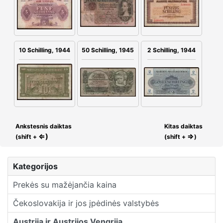
2 Schilling, 1944
50 Schilling, 1945
10 Schilling, 1944
Ankstesnis daiktas
Kitas daiktas
⇐)
⇒
(shift +
(shift +
)
Kategorijos
Prekės su mažėjančia kaina
Čekoslovakija ir jos įpėdinės valstybės
Austrija ir Austrijos Vengrija