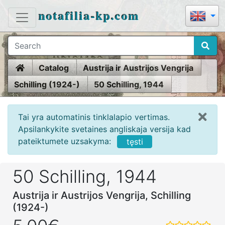
notafilia-kp.com
Home
Catalog
Austrija ir Austrijos Vengrija
Schilling (1924-)
50 Schilling, 1944
Tai yra automatinis tinklalapio vertimas.
Apsilankykite svetaines angliskaja versija kad
pateiktumete uzsakyma:
tęsti
50 Schilling, 1944
Austrija ir Austrijos Vengrija, Schilling
(1924-)