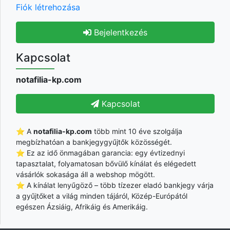
Fiók létrehozása
Bejelentkezés
Kapcsolat
notafilia-kp.com
Kapcsolat
⭐ A
notafilia-kp.com
több mint 10 éve szolgálja
megbízhatóan a bankjegygyűjtők közösségét.
⭐ Ez az idő önmagában garancia: egy évtizednyi
tapasztalat, folyamatosan bővülő kínálat és elégedett
vásárlók sokasága áll a webshop mögött.
⭐ A kínálat lenyűgöző – több tízezer eladó bankjegy várja
a gyűjtőket a világ minden tájáról, Közép-Európától
egészen Ázsiáig, Afrikáig és Amerikáig.