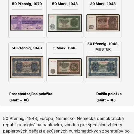
50 Mark, 1948
20 Mark, 1948
50 Pfennig, 1979
50 Pfennig, 1948,
50 Pfennig, 1948
5 Mark, 1948
MUSTER
Predchádzajúca položka
Ďalšia položka
⇐)
⇒
(shift +
(shift +
)
50 Pfennig, 1948, Európa, Nemecko, Nemecká demokratická
republika originálna bankovka, vhodná pre špeciálne zbierky
papierových peňazí a skúsených numizmatických zberateľov po