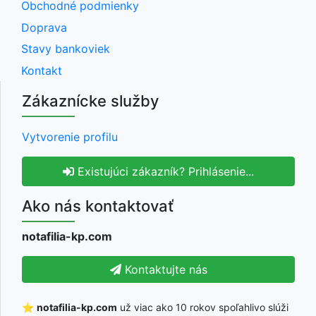
Obchodné podmienky
Doprava
Stavy bankoviek
Kontakt
Zákaznícke služby
Vytvorenie profilu
Existujúci zákazník? Prihlásenie...
Ako nás kontaktovať
notafilia-kp.com
Kontaktujte nás
⭐
notafilia-kp.com
už viac ako 10 rokov spoľahlivo slúži